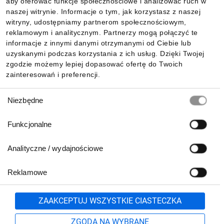
aby oferować funkcje społecznościowe i analizować ruch w
Informacje
naszej witrynie. Informacje o tym, jak korzystasz z naszej
witryny, udostępniamy partnerom społecznościowym,
reklamowym i analitycznym. Partnerzy mogą połączyć te
Pobierz naszą aplikację mobilną:
informacje z innymi danymi otrzymanymi od Ciebie lub
uzyskanymi podczas korzystania z ich usług. Dzięki Twojej
zgodzie możemy lepiej dopasować ofertę do Twoich
zainteresowań i preferencji.
Wybór
Niezbędne
zgody
Funkcjonalne
Analityczne / wydajnościowe
Reklamowe
Biuro Obsługi Klienta:
lub
801 500 700
71 37 61 600
Zgłoś
ZAAKCEPTUJ WSZYSTKIE CIASTECZKA
pn.-pt. 8:00-16:00
Formularz kontaktowy
ZGODA NA WYBRANE