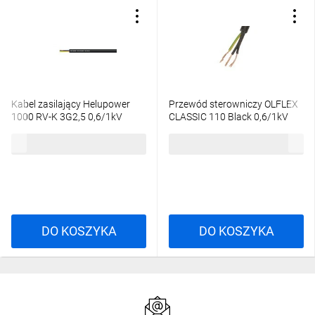
Kabel zasilający Helupower
Przewód sterowniczy OLFLEX
1000 RV-K 3G2,5 0,6/1kV
CLASSIC 110 Black 0,6/1kV
11003824 /bębnowy/
3G2,5 1120340 /bębnowy/
9,67 zł
brutto
10,78 zł
brutto
DO KOSZYKA
DO KOSZYKA