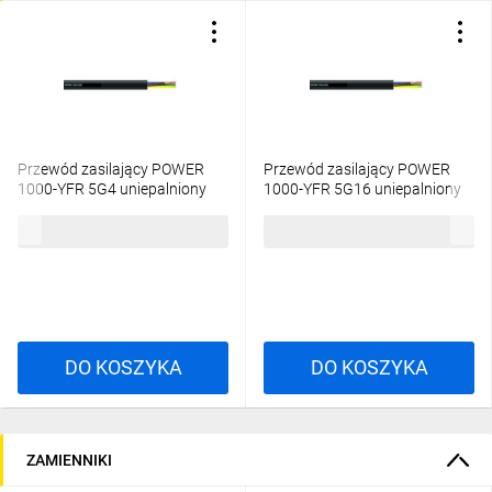
Przewód zasilający POWER
Przewód zasilający POWER
1000-YFR 5G4 uniepalniony
1000-YFR 5G16 uniepalniony
czarny 0,6/1kV 18191094
czarny 0,6/1kV 18191097
24,91 zł
brutto
107,81 zł
brutto
/bębnowy/
/bębnowy/
DO KOSZYKA
DO KOSZYKA
ZAMIENNIKI