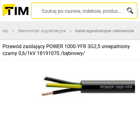
Szukaj po nazwie, indeksie, producencie, kodzie kreskowym...
ewody
Sterownicze i sygnalizacyjne
Kable sygnalizacyjne i sterownicze
Przewód zasilający POWER 1000‑YFR 3G2,5 uniepalniony
czarny 0,6/1kV 18191070 /bębnowy/