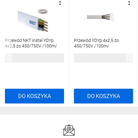
Przewód NKT instal YDYp
Przewód YDYp 4x2,5 żo
4x2,5 żo 450/750V /100m/
450/750V /100m/
13029021
883,29 zł
brutto
856,44 zł
brutto
DO KOSZYKA
DO KOSZYKA