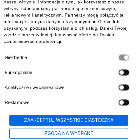
naszej witrynie. Informacje o tym, jak korzystasz z naszej
witryny, udostępniamy partnerom społecznościowym,
reklamowym i analitycznym. Partnerzy mogą połączyć te
Pobierz naszą aplikację mobilną:
informacje z innymi danymi otrzymanymi od Ciebie lub
uzyskanymi podczas korzystania z ich usług. Dzięki Twojej
zgodzie możemy lepiej dopasować ofertę do Twoich
zainteresowań i preferencji.
Wybór
Niezbędne
zgody
Funkcjonalne
Analityczne / wydajnościowe
Reklamowe
Biuro Obsługi Klienta:
lub
801 500 700
71 37 61 600
Zgłoś
ZAAKCEPTUJ WSZYSTKIE CIASTECZKA
pn.-pt. 8:00-16:00
Formularz kontaktowy
ZGODA NA WYBRANE