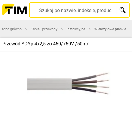
Szukaj po nazwie, indeksie, producencie, kodzie kreskowym...
Strona główna
Kable i przewody
Instalacyjne
Wielożyłowe płaskie
Przewód YDYp 4x2,5 żo 450/750V /50m/