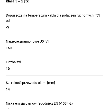
Klasa 5 = giętki
Dopuszczalna temperatura kabla dla połączeń ruchomych [°C]
od
-5
Napięcie znamionowe U0 [V]
150
Liczba żył
10
Szerokość przewodu około [mm]
14
Niska emisja dymów (zgodnie z EN 61034-2)