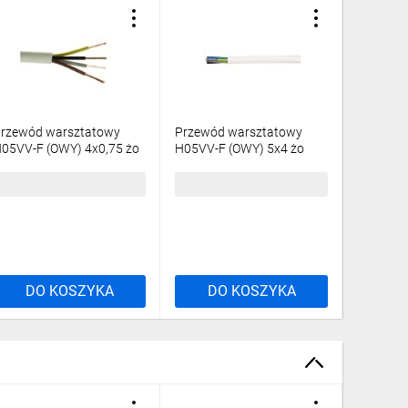
rzewód warsztatowy
Przewód warsztatowy
Przewód
05VV-F (OWY) 4x0,75 żo
H05VV-F (OWY) 5x4 żo
H05VV-F
iały /100m/
biały /100m/
czarny 
12,38 zł
brutto
1649,99 zł
brutto
398,85 
DO KOSZYKA
DO KOSZYKA
DO