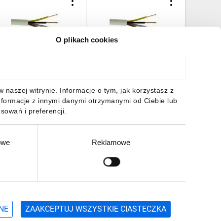
O plikach cookies
rzewód warsztatowy
Przewód warsztatowy
Przewód
05VV-F (OWY) 4x4 żo
H05VV-F (OWY) 4x4 żo
H05VV-F
iały /100m/
biały /100m/
biały /1
2338,28 zł
brutto
1948,50 zł
brutto
1649,1
naszej witrynie. Informacje o tym, jak korzystasz z
nformacje z innymi danymi otrzymanymi od Ciebie lub
sowań i preferencji.
owe
Reklamowe
DO KOSZYKA
DO KOSZYKA
DO
Zgłoś
ZAPISZ SIĘ
NE
ZAAKCEPTUJ WSZYSTKIE CIASTECZKA