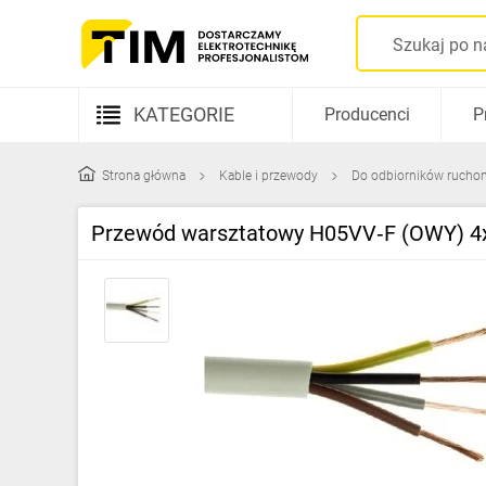
KATEGORIE
Producenci
P
Aparatura elektryczna
Strona główna
Kable i przewody
Do odbiorników rucho
Kable i przewody
Przewód warsztatowy H05VV‑F (OWY) 4x
Rozdzielnice i obudowy
Elementy prowadzenia kabli
Fotowoltaika
Gniazda i łączniki
Źródła światła
Oprawy oświetleniowe