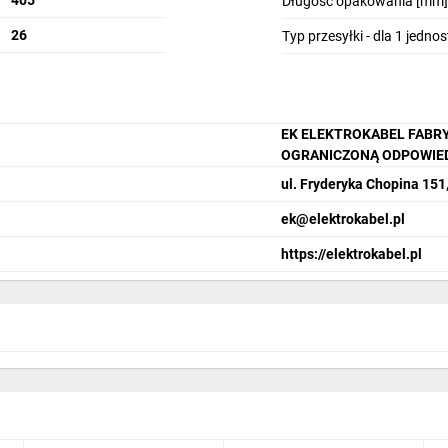
405
Długość opakowania [mm]
26
Typ przesyłki - dla 1 jedno
EK ELEKTROKABEL FABRY
OGRANICZONĄ ODPOWIE
ul. Fryderyka Chopina 151
ek@elektrokabel.pl
https://elektrokabel.pl