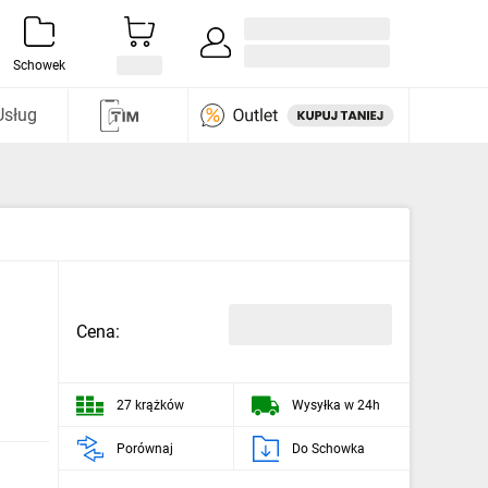
Zaloguj się / Załóż konto
i odkryj
Schowek
Usług
Cena:
27 krążków
Wysyłka w 24h
Porównaj
Do Schowka