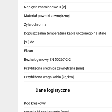
IT, GSM
Napięcie znamionowe U [V]
Odzież ochronna i BHP
Materiał powłoki zewnętrznej
Inne
Żyła ochronna
Dopuszczalna temperatura kabla ułożonego na stałe
Budowa i Remont
[°C] do
Elektronika
Ekran
Smart home
Bezhalogenowy EN 50267-2-2
Elektromobilność
Przybliżona średnica zewnętrzna [mm]
Energetyka wiatrowa
Przybliżona waga kabla [kg/km]
Telewizja naziemna i satelitarna
Dane logistyczne
Wentylacja i rekuperacja
Kod kreskowy