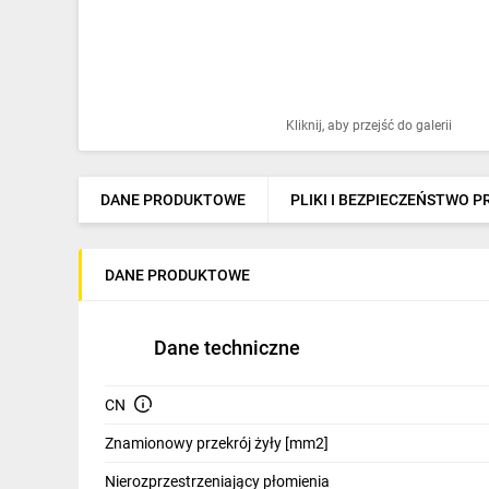
Ochrona odgromowa
Pompy ciepła
Osprzęt łączeniowy
Kliknij, aby przejść do galerii
Ogrzewanie
Elektronarzędzia i mierniki
DANE PRODUKTOWE
PLIKI I BEZPIECZEŃSTWO 
Domofony i dzwonki
DANE PRODUKTOWE
Alarmy, monitoring, komunikacja
Napędy elektryczne
Dane techniczne
Pneumatyka
CN
Dom i ogród
Znamionowy przekrój żyły [mm2]
Klimatyzacja
Nierozprzestrzeniający płomienia