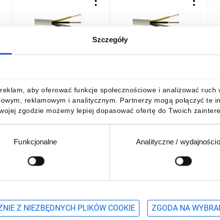
Szczegóły
Przewód warsztatowy
Przewód warsztatowy
P
H05VV-F (OWY) 4x4 żo
H05VV-F (OWY) 4x4 żo
H
biały /50m/
biały /100m/
b
778,43 zł
brutto
1512,44 zł
brutto
reklam, aby oferować funkcje społecznościowe i analizować ruch w 
iowym, reklamowym i analitycznym. Partnerzy mogą połączyć te i
Twojej zgodzie możemy lepiej dopasować ofertę do Twoich zaintere
Funkcjonalne
Analityczne / wydajności
DO KOSZYKA
DO KOSZYKA
Podaj adres e-mail
wościach, promocjach i wyprzedażach
NIE Z NIEZBĘDNYCH PLIKÓW COOKIE
ZGODA NA WYBRA