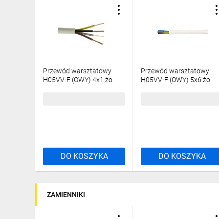
Przewód warsztatowy
Przewód warsztatowy
H05VV-F (OWY) 4x1 żo
H05VV-F (OWY) 5x6 żo
biały /100m/
biały /bębnowy/
406,08 zł
brutto
27,84 zł
brutto
DO KOSZYKA
DO KOSZYKA
ZAMIENNIKI