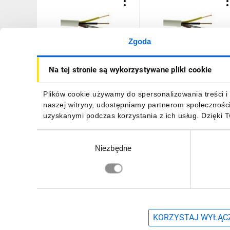
Zgoda
Przewód warsztatowy
Przewód warsztatowy
Na tej stronie są wykorzystywane pliki cookie
H05VV-F (OWY) 4x4 żo
H05VV-F (OWY) 4x4 żo
biały /25m/
biały /50m/
323,62 zł
brutto
752,47 zł
brutto
Plików cookie używamy do spersonalizowania treści i 
naszej witryny, udostępniamy partnerom społecznośc
uzyskanymi podczas korzystania z ich usług. Dzięki 
Wybór
Niezbędne
zgody
DO KOSZYKA
DO KOSZYKA
Zapisz się, aby otrzymać informacje o no
KORZYSTAJ WYŁĄCZ