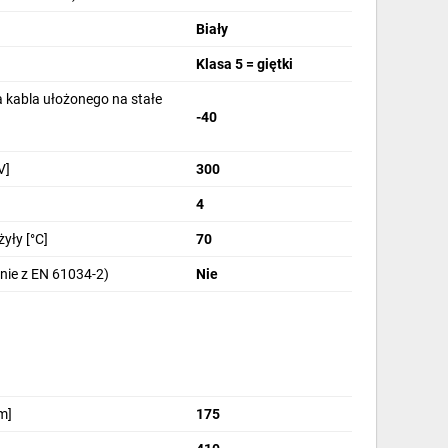
Biały
Klasa 5 = giętki
 kabla ułożonego na stałe
-40
V]
300
4
yły [°C]
70
nie z EN 61034-2)
Nie
m]
175