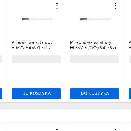
Przewód warsztatowy
Przewód warsztatowy
P
H05VV-F (OWY) 5x1 żo
H05VV-F (OWY) 5x0,75 żo
H
biały /100m/
biały /100m/
b
520,40 zł
brutto
379,85 zł
brutto
3
DO KOSZYKA
DO KOSZYKA