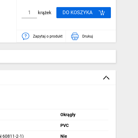
DO KOSZYKA
krążek
Zapytaj o produkt
Drukuj
Okrągły
PVC
N 60811-2-1)
Nie