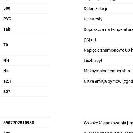
500
Kolor izolacji
PVC
Klasa żyły
Tak
Dopuszczalna temperatura
[°C] od
70
Napięcie znamionowe U0 [
Nie
Liczba żył
Nie
Maksymalna temperatura ż
12,1
Niska emisja dymów (zgod
257
5907702810980
Wysokość opakowania [m