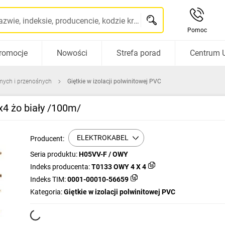
Szukaj po nazwie, indeksie, producencie, kodzie kreskowym...
Pomoc
romocje
Nowości
Strefa porad
Centrum 
mych i przenośnych
Giętkie w izolacji polwinitowej PVC
4 żo biały /100m/
ELEKTROKABEL
Producent:
Seria produktu:
H05VV-F / OWY
Indeks producenta:
T0133 OWY 4 X 4
Indeks TIM:
0001-00010-56659
Kategoria:
Giętkie w izolacji polwinitowej PVC