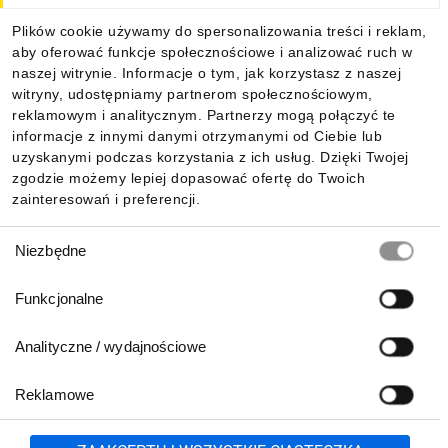
Plików cookie używamy do spersonalizowania treści i reklam,
aby oferować funkcje społecznościowe i analizować ruch w
Informacje
naszej witrynie. Informacje o tym, jak korzystasz z naszej
witryny, udostępniamy partnerom społecznościowym,
reklamowym i analitycznym. Partnerzy mogą połączyć te
Pobierz naszą aplikację mobilną:
informacje z innymi danymi otrzymanymi od Ciebie lub
uzyskanymi podczas korzystania z ich usług. Dzięki Twojej
zgodzie możemy lepiej dopasować ofertę do Twoich
zainteresowań i preferencji.
Wybór
Niezbędne
zgody
Funkcjonalne
Analityczne / wydajnościowe
Reklamowe
Biuro Obsługi Klienta:
lub
801 500 700
71 37 61 600
Zgłoś