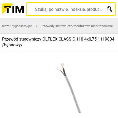
Szukaj po nazwie, indeksie, producencie, kodzie kreskowym...
wnicze i sygnalizacyjne
Przewody sterownicze/montażowe nieekranowane
Przewód sterowniczy OLFLEX CLASSIC 110 4x0,75 1119804
/bębnowy/