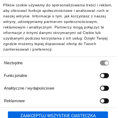
Plików cookie używamy do spersonalizowania treści i reklam,
aby oferować funkcje społecznościowe i analizować ruch w
Informacje
naszej witrynie. Informacje o tym, jak korzystasz z naszej
witryny, udostępniamy partnerom społecznościowym,
reklamowym i analitycznym. Partnerzy mogą połączyć te
Pobierz naszą aplikację mobilną:
informacje z innymi danymi otrzymanymi od Ciebie lub
uzyskanymi podczas korzystania z ich usług. Dzięki Twojej
zgodzie możemy lepiej dopasować ofertę do Twoich
zainteresowań i preferencji.
Wybór
Niezbędne
zgody
Funkcjonalne
Analityczne / wydajnościowe
Reklamowe
Biuro Obsługi Klienta:
lub
801 500 700
71 37 61 600
Zgłoś
ZAAKCEPTUJ WSZYSTKIE CIASTECZKA