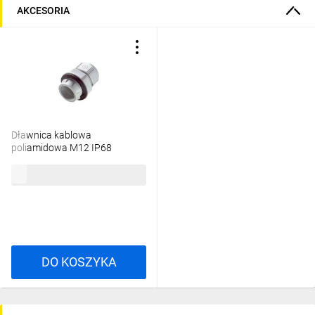
AKCESORIA
Dławnica kablowa
poliamidowa M12 IP68
SKINTOP CLICK 12 jasnoszara
292,13 zł
brutto
53112692 /50 szt./
DO KOSZYKA