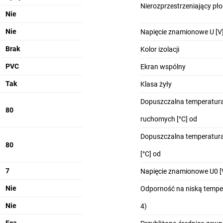
Nierozprzestrzeniający pł
Nie
Nie
Napięcie znamionowe U [V
Brak
Kolor izolacji
PVC
Ekran wspólny
Tak
Klasa żyły
Dopuszczalna temperatura
80
ruchomych [°C] od
Dopuszczalna temperatura
80
[°C] od
7
Napięcie znamionowe U0 [
Nie
Odporność na niską temper
Nie
4)