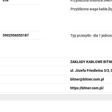
Eca
Przybliżona średnica zew
Przybliżona waga kabla [k
5902956055187
Typ przesyłki - dla 1 jedno
ZAKŁADY KABLOWE BITN
ul. Józefa Friedleina 3/3,
bitner@bitner.com.pl
https://bitner.com.pl/