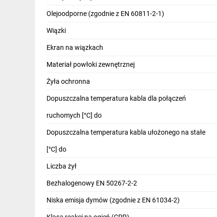
IT, GSM
Olejoodporne (zgodnie z EN 60811-2-1)
Odzież ochronna i BHP
Wiązki
Inne
Ekran na wiązkach
Materiał powłoki zewnętrznej
Budowa i Remont
Żyła ochronna
Elektronika
Dopuszczalna temperatura kabla dla połączeń
Smart home
ruchomych [°C] do
Elektromobilność
Dopuszczalna temperatura kabla ułożonego na stałe
Telewizja naziemna i satelitarna
[°C] do
Wentylacja i rekuperacja
Liczba żył
Bezhalogenowy EN 50267-2-2
Niska emisja dymów (zgodnie z EN 61034-2)