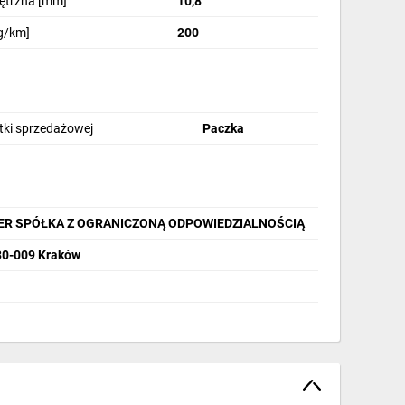
nętrzna [mm]
10,8
g/km]
200
stki sprzedażowej
Paczka
ER SPÓŁKA Z OGRANICZONĄ ODPOWIEDZIALNOŚCIĄ
 30-009 Kraków