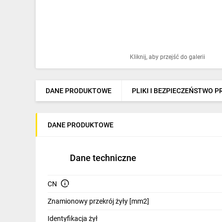
Ochrona odgromowa
Pompy ciepła
Osprzęt łączeniowy
Kliknij, aby przejść do galerii
Ogrzewanie
Elektronarzędzia i mierniki
DANE PRODUKTOWE
PLIKI I BEZPIECZEŃSTWO 
Domofony i dzwonki
DANE PRODUKTOWE
Alarmy, monitoring, komunikacja
Napędy elektryczne
Dane techniczne
Pneumatyka
CN
Dom i ogród
Znamionowy przekrój żyły [mm2]
Klimatyzacja
Identyfikacja żył