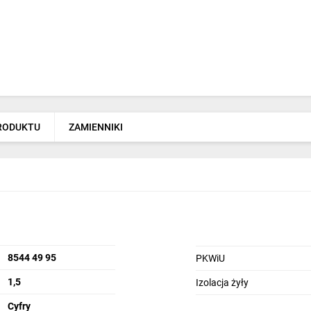
PRODUKTU
ZAMIENNIKI
8544 49 95
PKWiU
1,5
Izolacja żyły
Cyfry