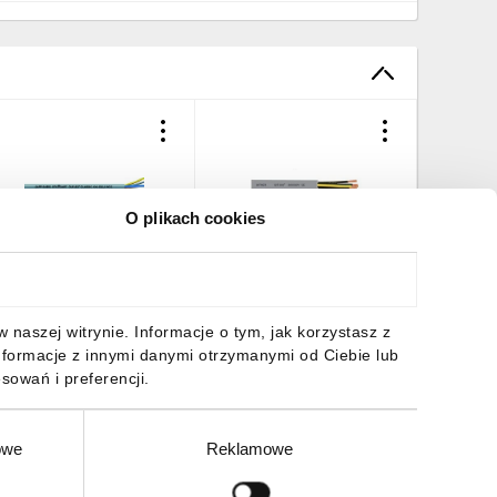
O plikach cookies
rzewód OLFLEX CLASSIC
Przewód sterowniczy BiT
Przewód 
00 7G1,5 0010068
500 7G1,5 300/500V
500 7G1
bębnowy/
S54481 klasa Eca
11085 /
/bębnowy/
2,43 zł
brutto
13,88 zł
brutto
12,30 z
naszej witrynie. Informacje o tym, jak korzystasz z
nformacje z innymi danymi otrzymanymi od Ciebie lub
sowań i preferencji.
owe
Reklamowe
DO KOSZYKA
DO KOSZYKA
DO