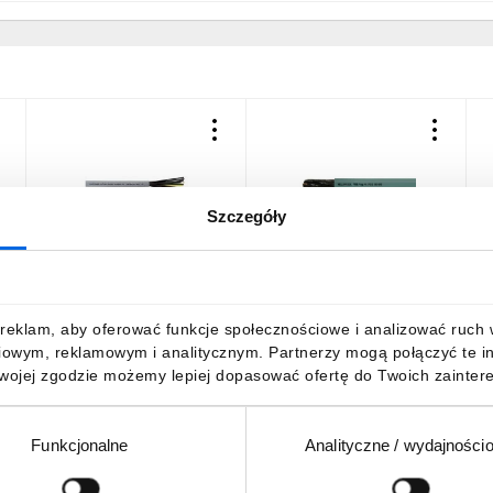
Szczegóły
Przewód sterowniczy
Przewód sterowniczy OZ-
P
OLFLEX CLASSIC 110
500 7x1,5 300/500V
1
7G1,5 1119307 /100m/
10099 /bębnowy/
/
1331,59 zł
brutto
15,42 zł
brutto
1
reklam, aby oferować funkcje społecznościowe i analizować ruch w 
iowym, reklamowym i analitycznym. Partnerzy mogą połączyć te i
Twojej zgodzie możemy lepiej dopasować ofertę do Twoich zaintere
Funkcjonalne
Analityczne / wydajności
DO KOSZYKA
DO KOSZYKA