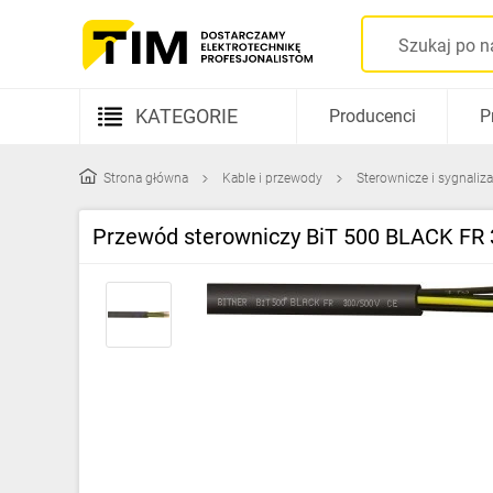
KATEGORIE
Producenci
P
Aparatura elektryczna
Strona główna
Kable i przewody
Sterownicze i sygnaliz
Kable i przewody
Przewód sterowniczy BiT 500 BLACK FR
Rozdzielnice i obudowy
Elementy prowadzenia kabli
Fotowoltaika
Gniazda i łączniki
Źródła światła
Oprawy oświetleniowe