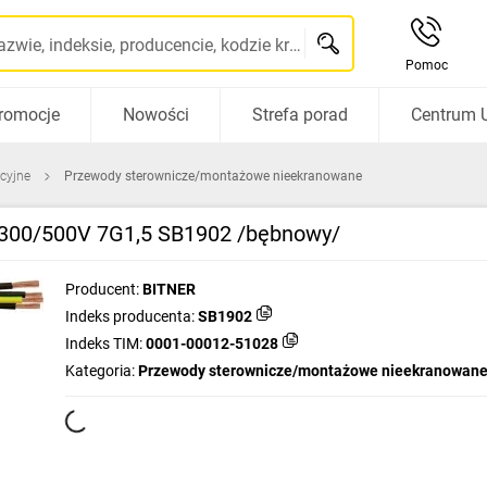
Szukaj po nazwie, indeksie, producencie, kodzie kreskowym...
Pomoc
romocje
Nowości
Strefa porad
Centrum 
acyjne
Przewody sterownicze/montażowe nieekranowane
 300/500V 7G1,5 SB1902 /bębnowy/
Producent:
BITNER
Indeks producenta:
SB1902
Indeks TIM:
0001-00012-51028
Kategoria:
Przewody sterownicze/montażowe nieekranowan