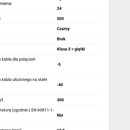
omienia
24
]
500
Czarny
Brak
Klasa 5 = giętki
 kabla dla połączeń
-5
 kabla ułożonego na stałe
-40
V]
300
aturę (zgodnie z EN 60811-1-
Nie