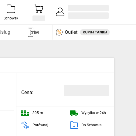
Zaloguj się / Załóż konto
i odkryj
Schowek
Usług
Cena:
e
895 m
Wysyłka w 24h
Porównaj
Do Schowka