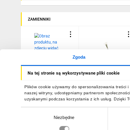
ZAMIENNIKI
Zgoda
Przewód sterowniczy JZ-
Przewód sterowniczy
Na tej stronie są wykorzystywane pliki cookie
500 7G1,5 300/500V
OLFLEX CLASSIC 110
10098 /bębnowy/
7G1,5 /bębnowy/
12,59 zł
brutto
13,38 zł
brutto
Plików cookie używamy do spersonalizowania treści i 
naszej witryny, udostępniamy partnerom społecznośc
uzyskanymi podczas korzystania z ich usług. Dzięki 
Wybór
Niezbędne
zgody
DO KOSZYKA
DO KOSZYKA