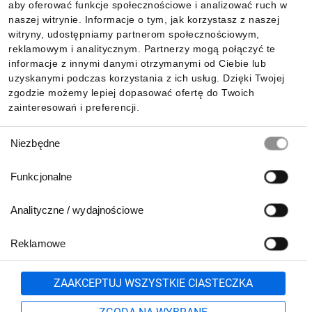
aby oferować funkcje społecznościowe i analizować ruch w
Informacje
naszej witrynie. Informacje o tym, jak korzystasz z naszej
witryny, udostępniamy partnerom społecznościowym,
reklamowym i analitycznym. Partnerzy mogą połączyć te
Pobierz naszą aplikację mobilną:
informacje z innymi danymi otrzymanymi od Ciebie lub
uzyskanymi podczas korzystania z ich usług. Dzięki Twojej
zgodzie możemy lepiej dopasować ofertę do Twoich
zainteresowań i preferencji.
Wybór
Niezbędne
zgody
Funkcjonalne
Analityczne / wydajnościowe
Reklamowe
Biuro Obsługi Klienta:
lub
801 500 700
71 37 61 600
Zgłoś
ZAAKCEPTUJ WSZYSTKIE CIASTECZKA
pn.-pt. 8:00-16:00
Formularz kontaktowy