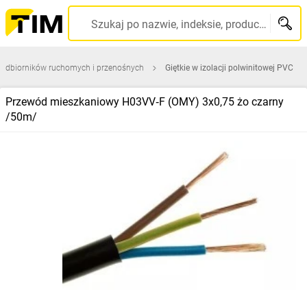
Szukaj po nazwie, indeksie, producencie, kodzie kreskowym...
 odbiorników ruchomych i przenośnych
Giętkie w izolacji polwinitowej PVC
Przewód mieszkaniowy H03VV‑F (OMY) 3x0,75 żo czarny
/50m/