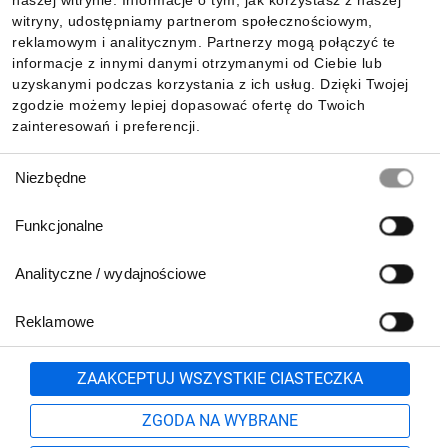
naszej witrynie. Informacje o tym, jak korzystasz z naszej
witryny, udostępniamy partnerom społecznościowym,
reklamowym i analitycznym. Partnerzy mogą połączyć te
Pobierz naszą aplikację mobilną:
informacje z innymi danymi otrzymanymi od Ciebie lub
uzyskanymi podczas korzystania z ich usług. Dzięki Twojej
zgodzie możemy lepiej dopasować ofertę do Twoich
zainteresowań i preferencji.
Wybór
Niezbędne
zgody
Funkcjonalne
Analityczne / wydajnościowe
Reklamowe
Biuro Obsługi Klienta:
lub
801 500 700
71 37 61 600
Zgłoś
ZAAKCEPTUJ WSZYSTKIE CIASTECZKA
pn.-pt. 8:00-16:00
Formularz kontaktowy
ZGODA NA WYBRANE