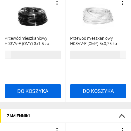
Przewód mieszkaniowy
Przewód mieszkaniowy
H03VV-F (OMY) 3x1,5 żo
H03VV-F (OMY) 5x0,75 żo
czarny /25m/
biały /50m/
113,42 zł
brutto
175,84 zł
brutto
DO KOSZYKA
DO KOSZYKA
ZAMIENNIKI