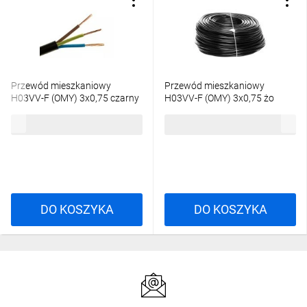
Przewód mieszkaniowy
Przewód mieszkaniowy
H03VV-F (OMY) 3x0,75 czarny
H03VV-F (OMY) 3x0,75 żo
300/300V /100m/
czarny /100m/
217,47 zł
brutto
225,02 zł
brutto
DO KOSZYKA
DO KOSZYKA