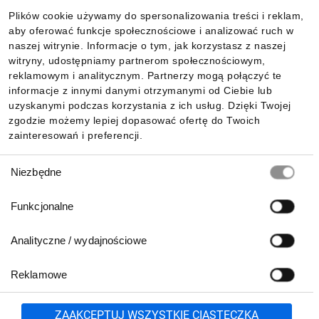
Plików cookie używamy do spersonalizowania treści i reklam,
aby oferować funkcje społecznościowe i analizować ruch w
Informacje
naszej witrynie. Informacje o tym, jak korzystasz z naszej
witryny, udostępniamy partnerom społecznościowym,
reklamowym i analitycznym. Partnerzy mogą połączyć te
Pobierz naszą aplikację mobilną:
informacje z innymi danymi otrzymanymi od Ciebie lub
uzyskanymi podczas korzystania z ich usług. Dzięki Twojej
zgodzie możemy lepiej dopasować ofertę do Twoich
zainteresowań i preferencji.
Wybór
Niezbędne
zgody
Funkcjonalne
Analityczne / wydajnościowe
Reklamowe
Biuro Obsługi Klienta:
lub
801 500 700
71 37 61 600
Zgłoś
ZAAKCEPTUJ WSZYSTKIE CIASTECZKA