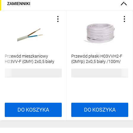
ZAMIENNIKI
Przewód mieszkaniowy
Przewód płaski H03VVH2-F
H03VV-F (OMY) 2x0,5 biały
(OMYp) 2x0,5 biały /100m/
/100m/
114,50 zł
brutto
108,53 zł
brutto
DO KOSZYKA
DO KOSZYKA