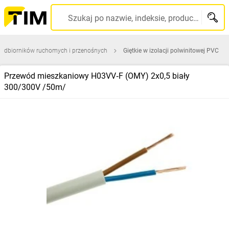
Szukaj po nazwie, indeksie, producencie, kodzie kreskowym...
 odbiorników ruchomych i przenośnych
Giętkie w izolacji polwinitowej PVC
Przewód mieszkaniowy H03VV‑F (OMY) 2x0,5 biały
300/300V /50m/