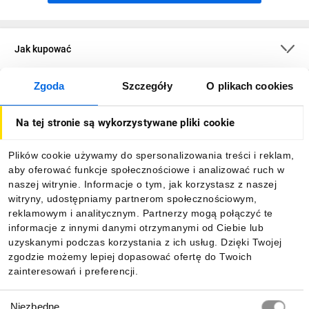
Jak kupować
Zgoda
Szczegóły
O plikach cookies
O firmie
Na tej stronie są wykorzystywane pliki cookie
Dla kupujących
Plików cookie używamy do spersonalizowania treści i reklam,
aby oferować funkcje społecznościowe i analizować ruch w
Informacje
naszej witrynie. Informacje o tym, jak korzystasz z naszej
witryny, udostępniamy partnerom społecznościowym,
reklamowym i analitycznym. Partnerzy mogą połączyć te
Pobierz naszą aplikację mobilną:
informacje z innymi danymi otrzymanymi od Ciebie lub
uzyskanymi podczas korzystania z ich usług. Dzięki Twojej
zgodzie możemy lepiej dopasować ofertę do Twoich
zainteresowań i preferencji.
Wybór
Niezbędne