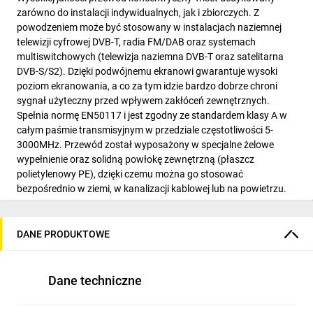
zarówno do instalacji indywidualnych, jak i zbiorczych. Z
powodzeniem może być stosowany w instalacjach naziemnej
telewizji cyfrowej DVB-T, radia FM/DAB oraz systemach
multiswitchowych (telewizja naziemna DVB-T oraz satelitarna
DVB-S/S2). Dzięki podwójnemu ekranowi gwarantuje wysoki
poziom ekranowania, a co za tym idzie bardzo dobrze chroni
sygnał użyteczny przed wpływem zakłóceń zewnętrznych.
Spełnia normę EN50117 i jest zgodny ze standardem klasy A w
całym paśmie transmisyjnym w przedziale częstotliwości 5-
3000MHz. Przewód został wyposażony w specjalne żelowe
wypełnienie oraz solidną powłokę zewnętrzną (płaszcz
polietylenowy PE), dzięki czemu można go stosować
bezpośrednio w ziemi, w kanalizacji kablowej lub na powietrzu.
Cechy wyróżniające:
DANE PRODUKTOWE
zgodny ze standardem klasy A
spełnia wymogi normy na przyspieszone starzenie IEC68-2
część 3,
Dane techniczne
miedziany rdzeń 1,13 mm
niska tłumienność