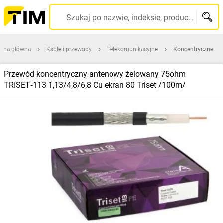
Szukaj po nazwie, indeksie, producencie, kodzie kreskowym...
rona główna
Kable i przewody
Telekomunikacyjne
Koncentryczne
Przewód koncentryczny antenowy żelowany 75ohm
TRISET‑113 1,13/4,8/6,8 Cu ekran 80 Triset /100m/