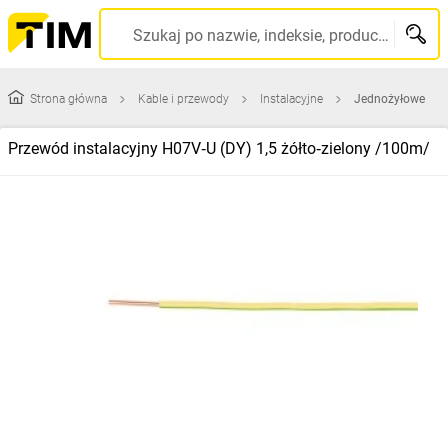
Szukaj po nazwie, indeksie, producencie, kodzie kreskowym...
Strona główna
Kable i przewody
Instalacyjne
Jednożyłowe
Przewód instalacyjny H07V‑U (DY) 1,5 żółto‑zielony /100m/