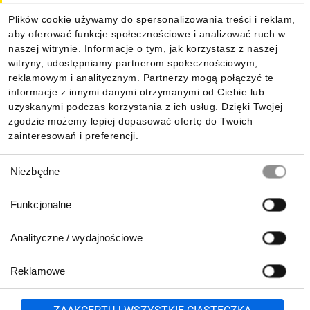
Plików cookie używamy do spersonalizowania treści i reklam,
aby oferować funkcje społecznościowe i analizować ruch w
Informacje
naszej witrynie. Informacje o tym, jak korzystasz z naszej
witryny, udostępniamy partnerom społecznościowym,
reklamowym i analitycznym. Partnerzy mogą połączyć te
Pobierz naszą aplikację mobilną:
informacje z innymi danymi otrzymanymi od Ciebie lub
uzyskanymi podczas korzystania z ich usług. Dzięki Twojej
zgodzie możemy lepiej dopasować ofertę do Twoich
zainteresowań i preferencji.
Wybór
Niezbędne
zgody
Funkcjonalne
Analityczne / wydajnościowe
Reklamowe
Biuro Obsługi Klienta:
lub
801 500 700
71 37 61 600
Zgłoś