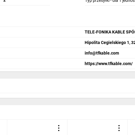
2
Typ przesyłki - dla 1 jedno
TELE-FONIKA KABLE SP
Hipolita Cegielskiego 1, 
info@tfkable.com
https://www.tfkable.com/