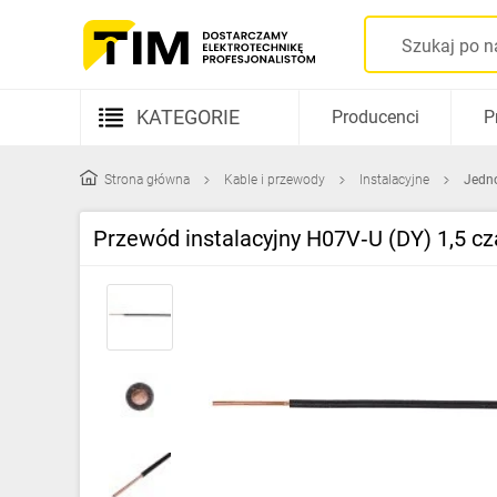
KATEGORIE
Producenci
P
Aparatura elektryczna
Strona główna
Kable i przewody
Instalacyjne
Jedn
Kable i przewody
Przewód instalacyjny H07V‑U (DY) 1,5 c
Rozdzielnice i obudowy
Elementy prowadzenia kabli
Fotowoltaika
Gniazda i łączniki
Źródła światła
Oprawy oświetleniowe