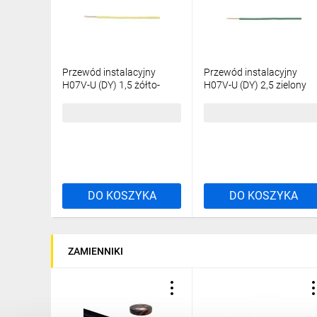
Przewód instalacyjny
Przewód instalacyjny
H07V-U (DY) 1,5 żółto-
H07V-U (DY) 2,5 zielony
zielony /100m/
/100m/
237,80 zł
brutto
311,78 zł
brutto
DO KOSZYKA
DO KOSZYKA
ZAMIENNIKI