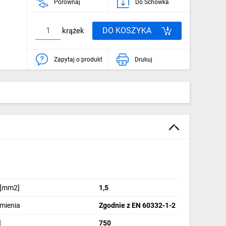
Porównaj
Do Schowka
DO KOSZYKA
krążek
Zapytaj o produkt
Drukuj
 [mm2]
1,5
omienia
Zgodnie z EN 60332-1-2
]
750