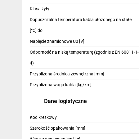
IT, GSM
Klasa żyły
Odzież ochronna i BHP
Dopuszczalna temperatura kabla ułożonego na stałe
Inne
[°C] do
Napięcie znamionowe U0 [V]
Budowa i Remont
Odporność na niską temperaturę (zgodnie z EN 60811-1-
Elektronika
4)
Smart home
Przybliżona średnica zewnętrzna [mm]
Elektromobilność
Przybliżona waga kabla [kg/km]
Telewizja naziemna i satelitarna
Dane logistyczne
Wentylacja i rekuperacja
Kod kreskowy
Szerokość opakowania [mm]