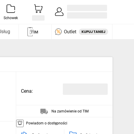
Zaloguj się / Załóż konto
i odkryj
Schowek
Usług
Cena:
Na zamówienie od TIM
Powiadom o dostępności