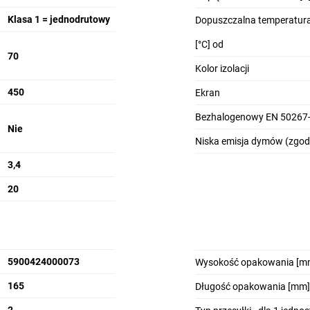
Klasa 1 = jednodrutowy
Dopuszczalna temperatura
[°C] od
70
Kolor izolacji
450
Ekran
Bezhalogenowy EN 50267-
Nie
Niska emisja dymów (zgod
3,4
20
5900424000073
Wysokość opakowania [m
165
Długość opakowania [mm]