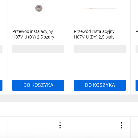
Przewód instalacyjny
Przewód instalacyjny
P
H07V-U (DY) 2,5 szary
H07V-U (DY) 2,5 biały
H
/100m/
/100m/
/
380,30 zł
brutto
311,78 zł
brutto
8
DO KOSZYKA
DO KOSZYKA