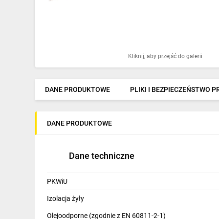
Ochrona odgromowa
Pompy ciepła
Osprzęt łączeniowy
Kliknij, aby przejść do galerii
Ogrzewanie
Elektronarzędzia i mierniki
DANE PRODUKTOWE
PLIKI I BEZPIECZEŃSTWO 
Domofony i dzwonki
DANE PRODUKTOWE
Alarmy, monitoring, komunikacja
Napędy elektryczne
Dane techniczne
Pneumatyka
PKWiU
Dom i ogród
Izolacja żyły
Klimatyzacja
Olejoodporne (zgodnie z EN 60811-2-1)