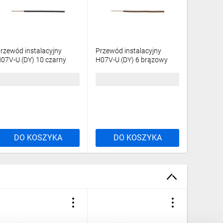
rzewód instalacyjny
Przewód instalacyjny
Przewód 
07V-U (DY) 10 czarny
H07V-U (DY) 6 brązowy
H07V-U (
100m/
/100m/
/100m/
93,80 zł
brutto
693,36 zł
brutto
380,30 
DO KOSZYKA
DO KOSZYKA
DO