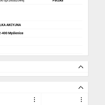
stki sprzedażowej
Paczka
ÓŁKA AKCYJNA
32-400 Myślenice