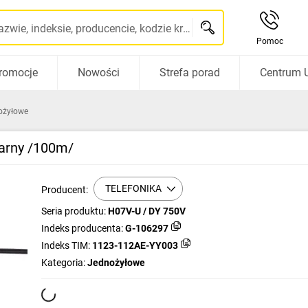
Szukaj po nazwie, indeksie, producencie, kodzie kreskowym...
Pomoc
romocje
Nowości
Strefa porad
Centrum 
ożyłowe
zarny /100m/
TELEFONIKA
Producent:
Seria produktu:
H07V-U / DY 750V
Indeks producenta:
G-106297
Indeks TIM:
1123-112AE-YY003
Kategoria:
Jednożyłowe