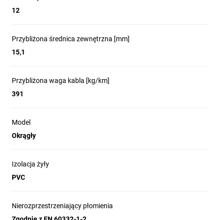
12
Przybliżona średnica zewnętrzna [mm]
15,1
Przybliżona waga kabla [kg/km]
391
Model
Okrągły
Izolacja żyły
PVC
Nierozprzestrzeniający płomienia
Zgodnie z EN 60332-1-2