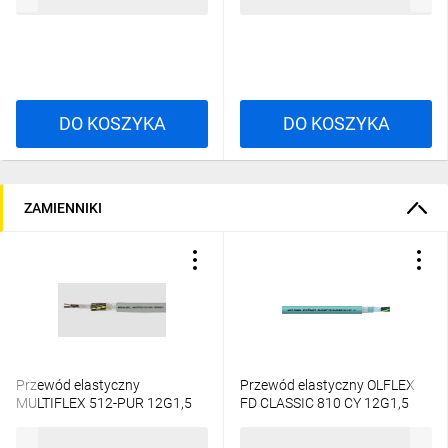
19,05 zł
brutto
45,01 zł
brutto
DO KOSZYKA
DO KOSZYKA
ZAMIENNIKI
Przewód elastyczny
Przewód elastyczny OLFLEX
MULTIFLEX 512-PUR 12G1,5
FD CLASSIC 810 CY 12G1,5
300/500V 22539 /bębnowy/
0026254 /bębnowy/
129,46 zł
brutto
49,65 zł
brutto