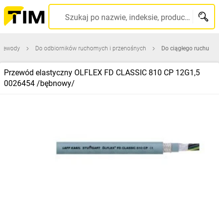
Szukaj po nazwie, indeksie, producencie, kodzie kreskowym...
przewody
Do odbiorników ruchomych i przenośnych
Do ciągłego ruchu
Przewód elastyczny OLFLEX FD CLASSIC 810 CP 12G1,5
0026454 /bębnowy/