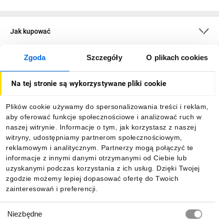
Jak kupować
Zgoda
Szczegóły
O plikach cookies
O firmie
Na tej stronie są wykorzystywane pliki cookie
Dla kupujących
Plików cookie używamy do spersonalizowania treści i reklam,
aby oferować funkcje społecznościowe i analizować ruch w
Informacje
naszej witrynie. Informacje o tym, jak korzystasz z naszej
witryny, udostępniamy partnerom społecznościowym,
reklamowym i analitycznym. Partnerzy mogą połączyć te
Pobierz naszą aplikację mobilną:
informacje z innymi danymi otrzymanymi od Ciebie lub
uzyskanymi podczas korzystania z ich usług. Dzięki Twojej
zgodzie możemy lepiej dopasować ofertę do Twoich
zainteresowań i preferencji.
Wybór
Niezbędne