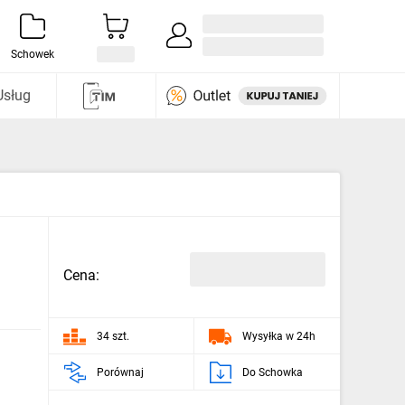
Zaloguj się / Załóż konto
i odkryj
Schowek
Usług
Cena:
34 szt.
Wysyłka w 24h
Porównaj
Do Schowka