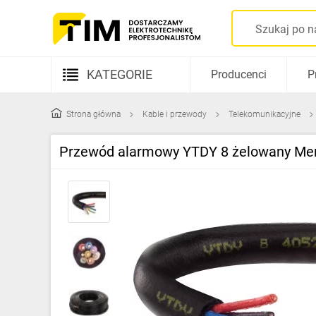
KATEGORIE
Producenci
P
Aparatura elektryczna
Strona główna
Kable i przewody
Telekomunikacyjne
Kable i przewody
Przewód alarmowy YTDY 8 żelowany Me
Rozdzielnice i obudowy
Elementy prowadzenia kabli
Fotowoltaika
Gniazda i łączniki
Źródła światła
Oprawy oświetleniowe