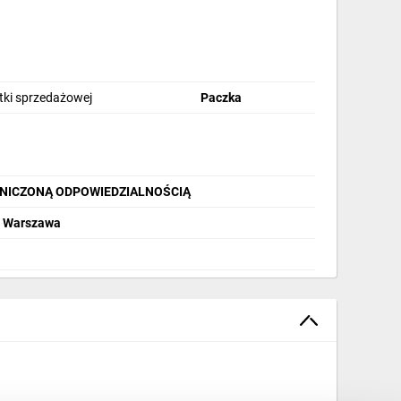
, a finalny produkt został poddany wymagającej
stki sprzedażowej
Paczka
NICZONĄ ODPOWIEDZIALNOŚCIĄ
33 Warszawa