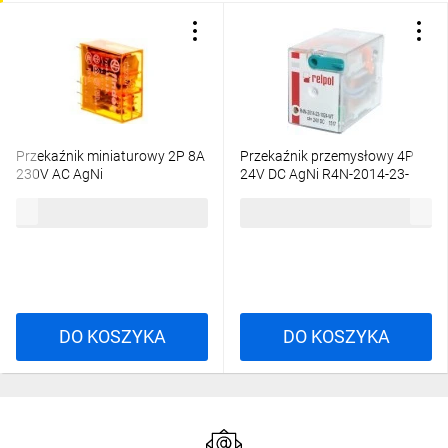
Przekaźnik miniaturowy 2P 8A
Przekaźnik przemysłowy 4P
230V AC AgNi
24V DC AgNi R4N-2014-23-
40.52.8.230.0000
1024-WT A00001
47,76 zł
brutto
35,67 zł
brutto
DO KOSZYKA
DO KOSZYKA