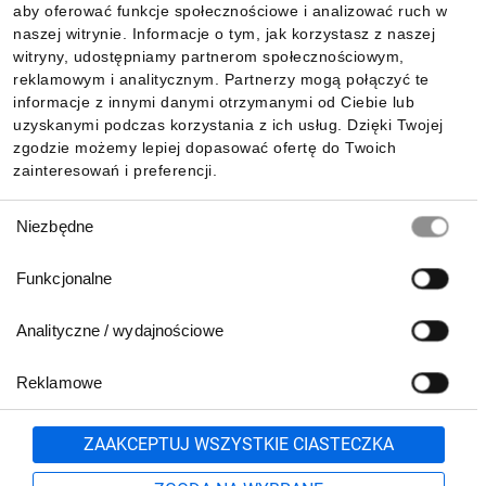
aby oferować funkcje społecznościowe i analizować ruch w
Informacje
naszej witrynie. Informacje o tym, jak korzystasz z naszej
witryny, udostępniamy partnerom społecznościowym,
reklamowym i analitycznym. Partnerzy mogą połączyć te
Pobierz naszą aplikację mobilną:
informacje z innymi danymi otrzymanymi od Ciebie lub
uzyskanymi podczas korzystania z ich usług. Dzięki Twojej
zgodzie możemy lepiej dopasować ofertę do Twoich
zainteresowań i preferencji.
Wybór
Niezbędne
zgody
Funkcjonalne
Analityczne / wydajnościowe
Reklamowe
Biuro Obsługi Klienta:
lub
801 500 700
71 37 61 600
Zgłoś
ZAAKCEPTUJ WSZYSTKIE CIASTECZKA
pn.-pt. 8:00-16:00