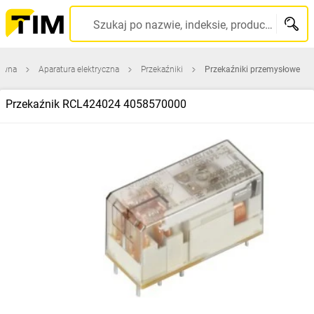
Szukaj po nazwie, indeksie, producencie, kodzie kreskowym...
łówna
Aparatura elektryczna
Przekaźniki
Przekaźniki przemysłowe
Przekaźnik RCL424024 4058570000