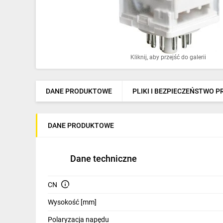
Ochrona odgromowa
Pompy ciepła
Osprzęt łączeniowy
Kliknij, aby przejść do galerii
Ogrzewanie
Elektronarzędzia i mierniki
DANE PRODUKTOWE
PLIKI I BEZPIECZEŃSTWO 
Domofony i dzwonki
DANE PRODUKTOWE
Alarmy, monitoring, komunikacja
Napędy elektryczne
Dane techniczne
Pneumatyka
CN
Dom i ogród
Wysokość [mm]
Klimatyzacja
Polaryzacja napędu