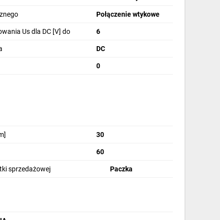
cznego
Połączenie wtykowe
wania Us dla DC [V] do
6
a
DC
0
m]
30
60
stki sprzedażowej
Paczka