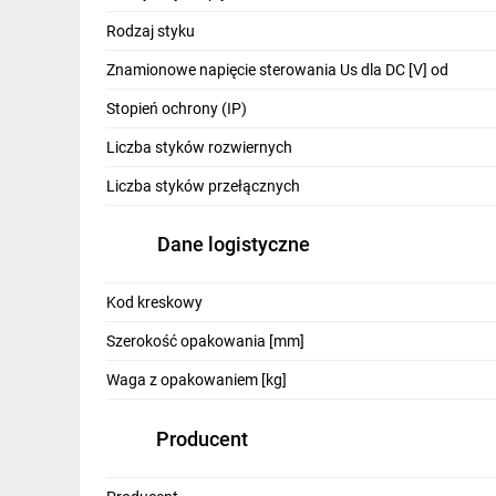
IT, GSM
Rodzaj styku
Odzież ochronna i BHP
Znamionowe napięcie sterowania Us dla DC [V] od
Inne
Stopień ochrony (IP)
Liczba styków rozwiernych
Budowa i Remont
Liczba styków przełącznych
Elektronika
Smart home
Dane logistyczne
Elektromobilność
Kod kreskowy
Energetyka wiatrowa
Szerokość opakowania [mm]
Telewizja naziemna i satelitarna
Waga z opakowaniem [kg]
Wentylacja i rekuperacja
Producent