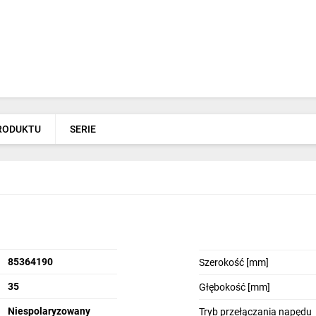
PRODUKTU
SERIE
85364190
Szerokość [mm]
35
Głębokość [mm]
Niespolaryzowany
Tryb przełączania napędu