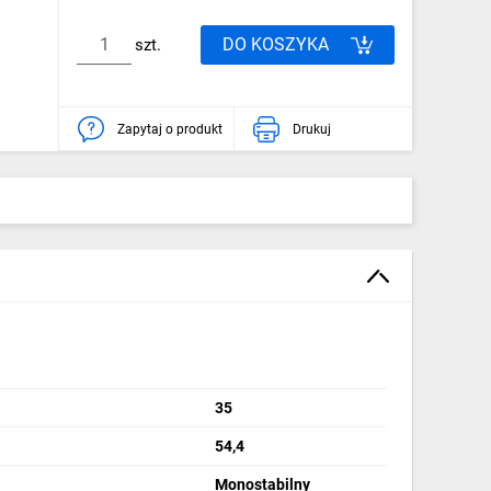
DO KOSZYKA
szt.
Zapytaj o produkt
Drukuj
35
54,4
Monostabilny