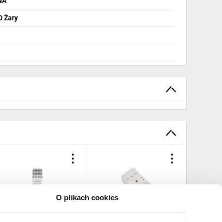
NA
0 Żary
O plikach cookies
niazdo przekaźnika R4
Gniazdo przekaźnika R15
Gniazdo 