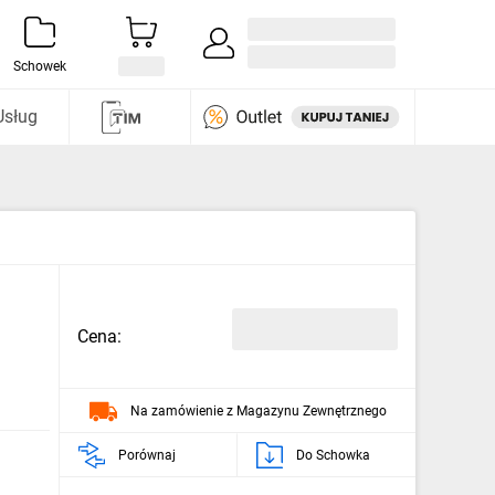
Zaloguj się / Załóż konto
i odkryj
Schowek
Usług
Cena:
Na zamówienie z Magazynu Zewnętrznego
Porównaj
Do Schowka