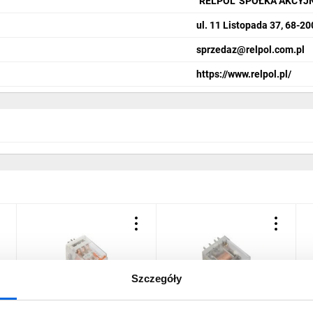
"RELPOL" SPÓŁKA AKCYJ
ul. 11 Listopada 37, 68-20
sprzedaz@relpol.com.pl
https://www.relpol.pl/
Szczegóły
Przekaźnik przemysłowy
Przekaźnik przemysłowy
G