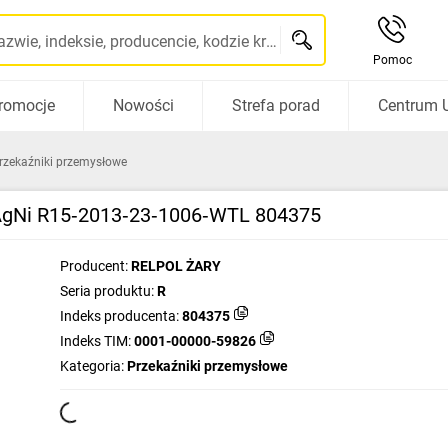
Szukaj po nazwie, indeksie, producencie, kodzie kreskowym...
Pomoc
romocje
Nowości
Strefa porad
Centrum 
rzekaźniki przemysłowe
AgNi R15‑2013‑23‑1006‑WTL 804375
Producent:
RELPOL ŻARY
Seria produktu:
R
Indeks producenta:
804375
Indeks TIM:
0001-00000-59826
Kategoria:
Przekaźniki przemysłowe