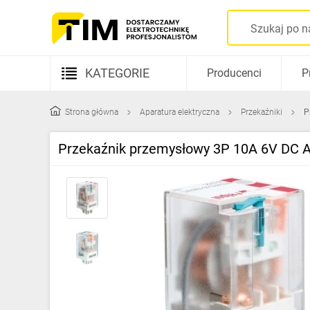
KATEGORIE
Producenci
P
Aparatura elektryczna
Strona główna
Aparatura elektryczna
Przekaźniki
P
Kable i przewody
Przekaźnik przemysłowy 3P 10A 6V DC 
Rozdzielnice i obudowy
Elementy prowadzenia kabli
Fotowoltaika
Gniazda i łączniki
Źródła światła
Oprawy oświetleniowe