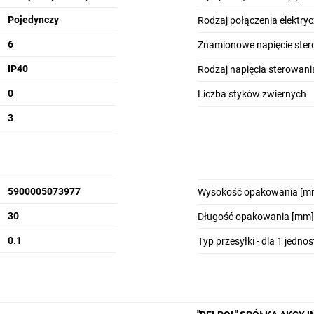
Pojedynczy
Rodzaj połączenia elektry
6
Znamionowe napięcie stero
IP40
Rodzaj napięcia sterowani
0
Liczba styków zwiernych
3
5900005073977
Wysokość opakowania [m
30
Długość opakowania [mm]
0.1
Typ przesyłki - dla 1 jedno