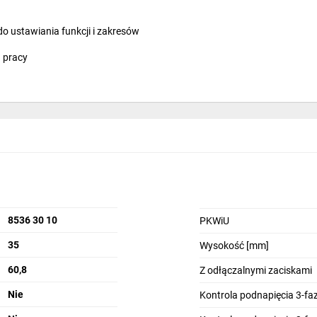
do ustawiania funkcji i zakresów
u pracy
8536 30 10
PKWiU
35
Wysokość [mm]
60,8
Z odłączalnymi zaciskami
Nie
Kontrola podnapięcia 3-f