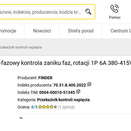
Szukaj po nazwie, indeksie, producencie, kodzie kreskowym...
Pomoc
romocje
Nowości
Strefa porad
Centrum 
rzekaźnik kontroli napięcia
‑fazowy kontrola zaniku faz, rotacji 1P 6A 380‑41
Producent:
FINDER
Indeks producenta:
70.31.8.400.2022
Indeks TIM:
0004-00010-51345
Kategoria:
Przekaźnik kontroli napięcia
Ocena:
4/5
(1 opinia)