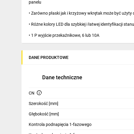
panelu
IT, GSM
• Zarówno płaski jak i krzyżowy wkrętak może być użyty 
Odzież ochronna i BHP
• Różne kolory LED dla szybkiej i łatwej identyfikacji stan
Inne
• 1 P wyjście przekaźnikowe, 6 lub 10A
Budowa i Remont
• Obudowa modułowa, 17.5 lub 35 mm szerokości
Elektronika
DANE PRODUKTOWE
• Do montażu na szynę DIN 35 mm (EN 60715)
Smart home
• Materiał styków bez kadmu
Elektromobilność
Dane techniczne
Energetyka wiatrowa
CN
Telewizja naziemna i satelitarna
Szerokość [mm]
Wentylacja i rekuperacja
Głębokość [mm]
Kontrola podnapięcia 1-fazowego