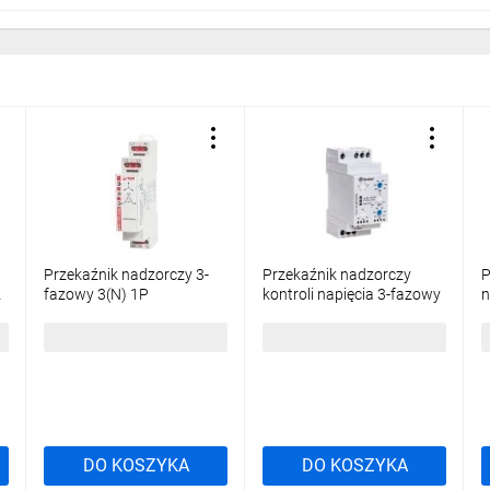
Przekaźnik nadzorczy 3-
Przekaźnik nadzorczy
P
A
fazowy 3(N) 1P
kontroli napięcia 3-fazowy
n
3(N)400/230V AC 50/60
kontrola N, zaniku faz,
4
Hz RPN-1VFS-A400
rotacji, asymetria 1P 6A
2
114,17 zł
brutto
569,92 zł
brutto
1
864372
380-415V
7
70.41.8.400.2030
DO KOSZYKA
DO KOSZYKA