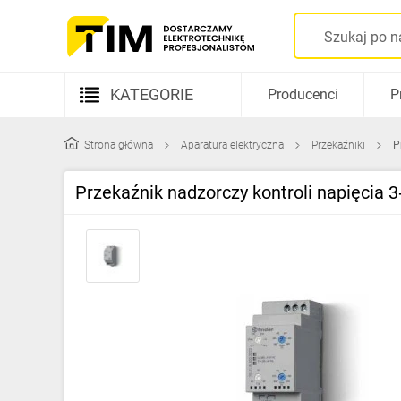
KATEGORIE
Producenci
P
Aparatura elektryczna
Strona główna
Aparatura elektryczna
Przekaźniki
P
Kable i przewody
Przekaźnik nadzorczy kontroli napięcia 3
Rozdzielnice i obudowy
Elementy prowadzenia kabli
Fotowoltaika
Gniazda i łączniki
Źródła światła
Oprawy oświetleniowe