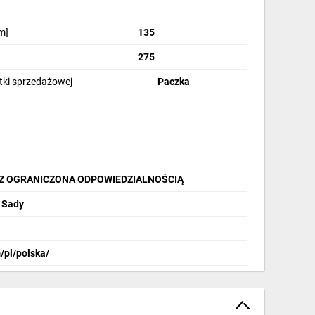
m]
135
275
stki sprzedażowej
Paczka
 Z OGRANICZONA ODPOWIEDZIALNOŚCIĄ
0 Sady
/pl/polska/