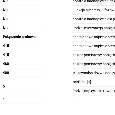
Nie
Kontrola nadnapięcia 3-f
Nie
Funkcja histerezy, 3-fazow
Nie
Kontrola nadnapięcia dla 
Nie
Rodzaj mierzonego napięc
Połączenie śrubowe
Znamionowe napięcie stero
415
Znamionowe napięcie stero
415
Zakres pomiarowy napięcia
480
Zakres pomiarowy napięcia
400
Maksymalna dozwolona zw
zasilania [s]
5
Rodzaj napięcia sterowani
1