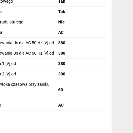
azowego
Tak
a
Tak
prądu stałego
Nie
ia
AC
wania Us dla AC 50 Hz [V] od
380
wania Us dla AC 60 Hz [V] od
380
 1 [V] od
380
 2 [V] od
300
łoka czasowa przy zaniku
60
a
AC