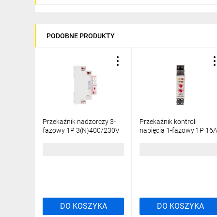
PODOBNE PRODUKTY
Przekaźnik nadzorczy 3-
Przekaźnik kontroli
fazowy 1P 3(N)400/230V
napięcia 1-fazowy 1P 16
AC 50/60 Hz RPN-1VFT-
150-210V/230-260V AC
A400 864374
CP-709
125,45 zł
brutto
145,71 zł
brutto
DO KOSZYKA
DO KOSZYKA