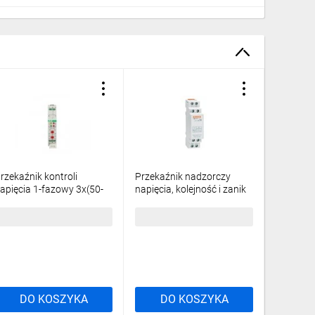
rzekaźnik kontroli
Przekaźnik nadzorczy
Przekazni
apięcia 1-fazowy 3x(50-
napięcia, kolejność i zanik
utraty 
50V)+N 1P 8A 150-
fazy 208-440 VAC
10V/230-260V AC CP-
PMV10A440
45,71 zł
brutto
195,99 zł
brutto
319,70 
10
DO KOSZYKA
DO KOSZYKA
DO