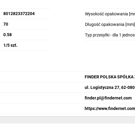
8012823372204
Wysokość opakowania [m
70
Długość opakowania [mm]
0.58
Typ przesyłki - dla 1 jedno
1/5 szt.
FINDER POLSKA SPÓŁKA
ul. Logistyczna 27, 62-08
finder.pl@findernet.com
https://www.findernet.com