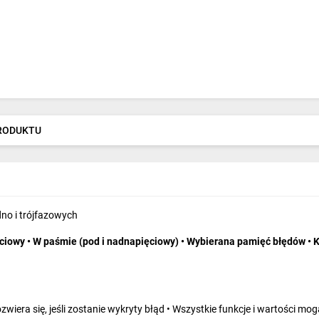
PRODUKTU
dno i trójfazowych
ciowy • W paśmie (pod i nadnapięciowy) • Wybierana pamięć błędów • Ko
zwiera się, jeśli zostanie wykryty błąd • Wszystkie funkcje i wartości 