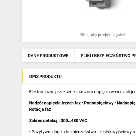
Ochrona odgromowa
Pompy ciepła
Osprzęt łączeniowy
Kliknij, aby przejść do galerii
Ogrzewanie
Elektronarzędzia i mierniki
DANE PRODUKTOWE
PLIKI I BEZPIECZEŃSTWO 
Domofony i dzwonki
OPIS PRODUKTU
Alarmy, monitoring, komunikacja
Napędy elektryczne
Elektroniczne przekaźniki nadzoru napięcia w sieciach je
Nadzór napięcia trzech faz • Podnapięciowy • Nadnapię
Pneumatyka
Rotacja faz
Dom i ogród
Zakres detekcji: 300…480 VAC
Klimatyzacja
• Pozytywna logika bezpieczeństwa - zestyk wyjściowy ro