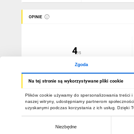
OPINIE
4
/5
Zgoda
(1 opinia)
Na tej stronie są wykorzystywane pliki cookie
Plików cookie używamy do spersonalizowania treści i 
naszej witryny, udostępniamy partnerom społecznośc
12.01.2026
A...z
uzyskanymi podczas korzystania z ich usług. Dzięki 
funkcjonalny i w dobrej cenie
Wybór
Niezbędne
zgody
ZGŁOŚ NADUŻYCIE