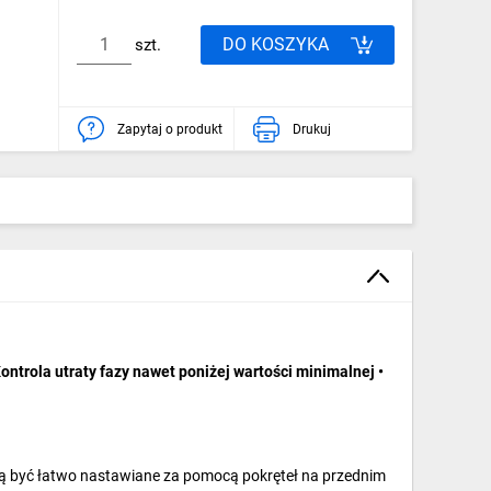
DO KOSZYKA
szt.
Zapytaj o produkt
Drukuj
ntrola utraty fazy nawet poniżej wartości minimalnej •
mogą być łatwo nastawiane za pomocą pokręteł na przednim