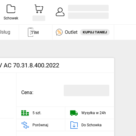
Zaloguj się / Załóż konto
i odkryj
Schowek
Usług
5V AC 70.31.8.400.2022
Cena:
5 szt.
Wysyłka w 24h
Porównaj
Do Schowka