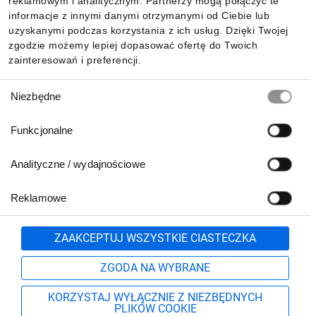
reklamowym i analitycznym. Partnerzy mogą połączyć te
Pobierz naszą aplikację mobilną:
informacje z innymi danymi otrzymanymi od Ciebie lub
uzyskanymi podczas korzystania z ich usług. Dzięki Twojej
zgodzie możemy lepiej dopasować ofertę do Twoich
zainteresowań i preferencji.
Wybór
Niezbędne
zgody
Funkcjonalne
Analityczne / wydajnościowe
Reklamowe
Biuro Obsługi Klienta:
lub
801 500 700
71 37 61 600
Zgłoś
ZAAKCEPTUJ WSZYSTKIE CIASTECZKA
pn.-pt. 8:00-16:00
Formularz kontaktowy
ZGODA NA WYBRANE
KORZYSTAJ WYŁĄCZNIE Z NIEZBĘDNYCH
PLIKÓW COOKIE