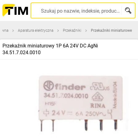
Szukaj po nazwie, indeksie, producencie, kodzie kreskowym...
łówna
Aparatura elektryczna
Przekaźniki
Przekaźniki miniaturowe
Przekaźnik miniaturowy 1P 6A 24V DC AgNi
34.51.7.024.0010