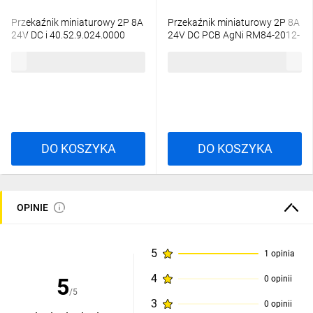
Przekaźnik miniaturowy 2P 8A
Przekaźnik miniaturowy 2P 8A
24V DC i 40.52.9.024.0000
24V DC PCB AgNi RM84-2012-
35-1024 600336
25,46 zł
brutto
19,51 zł
brutto
DO KOSZYKA
DO KOSZYKA
OPINIE
5
1 opinia
4
5
0 opinii
/5
3
0 opinii