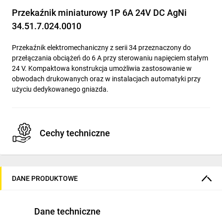
Przekaźnik miniaturowy 1P 6A 24V DC AgNi
34.51.7.024.0010
Przekaźnik elektromechaniczny z serii 34 przeznaczony do
przełączania obciążeń do 6 A przy sterowaniu napięciem stałym
24 V. Kompaktowa konstrukcja umożliwia zastosowanie w
obwodach drukowanych oraz w instalacjach automatyki przy
użyciu dedykowanego gniazda.
Cechy techniczne
Typ: przekaźnik miniaturowy elektromechaniczny; seria 34.
Znamionowe napięcie sterowania: 24 V DC; rodzaj napięcia:
DANE PRODUKTOWE
DC; polaryzacja napędu: niespolaryzowany.
Tryb przełączania: monostabilny (normalnie
rozwarte/mono).
Dane techniczne
Liczba styków przełącznych: 1; rodzaj styku: podwójny;