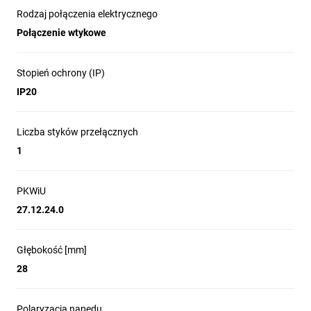
układach automatyki przemysłowej.
Rodzaj połączenia elektrycznego
Moduły wejść/wyjść w systemach sterowników PLC oraz
Połączenie wtykowe
płyty PCB z ograniczoną przestrzenią.
Urządzenia pomiarowe i kontrolno-pomiarowe
wymagające małych przekaźników do obwodów
Stopień ochrony (IP)
pomocniczych.
IP20
Aplikacje z montażem na płytce drukowanej lub w
gnieździe umożliwiającym montaż na szynie DIN przy
Liczba styków przełącznych
zastosowaniu odpowiedniego gniazda.
1
PKWiU
27.12.24.0
Głębokość [mm]
28
Polaryzacja napędu