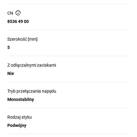
materiał styków: AgNi.
CN
Znamionowy prąd przełączania: 6 A (małe obciążenia
8536 49 00
sygnałowe i sterujące).
Połączenie elektryczne: połączenie wtykowe; produkt nie
jest kompletny z gniazdem.
Szerokość [mm]
Wymiary: szerokość 5 mm, głębokość 28 mm; stopień
5
ochrony: IP20.
Brak odłączalnych zacisków; brak wymuszonego
Z odłączalnymi zaciskami
prowadzenia styku.
Nie
Charakteryzuje się niewielkim poborem mocy cewki i
małymi wymiarami konstrukcyjnymi, typowymi dla
przekaźników serii 34.
Tryb przełączania napędu
Monostabilny
Zastosowanie produktu
Rodzaj styku
Podwójny
Sterowanie sygnałowe i separacja galwaniczna w