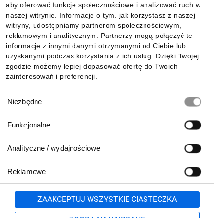
aby oferować funkcje społecznościowe i analizować ruch w
Informacje
naszej witrynie. Informacje o tym, jak korzystasz z naszej
witryny, udostępniamy partnerom społecznościowym,
reklamowym i analitycznym. Partnerzy mogą połączyć te
Pobierz naszą aplikację mobilną:
informacje z innymi danymi otrzymanymi od Ciebie lub
uzyskanymi podczas korzystania z ich usług. Dzięki Twojej
zgodzie możemy lepiej dopasować ofertę do Twoich
zainteresowań i preferencji.
Wybór
Niezbędne
zgody
Funkcjonalne
Analityczne / wydajnościowe
Reklamowe
Biuro Obsługi Klienta:
lub
801 500 700
71 37 61 600
Zgłoś
ZAAKCEPTUJ WSZYSTKIE CIASTECZKA
pn.-pt. 8:00-16:00