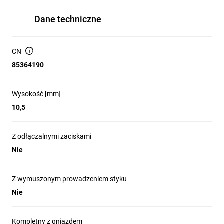
Dane techniczne
CN
85364190
Wysokość [mm]
10,5
Z odłączalnymi zaciskami
Nie
Z wymuszonym prowadzeniem styku
Nie
Kompletny z gniazdem