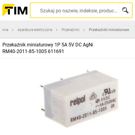
Szukaj po nazwie, indeksie, producencie, kodzie kreskowym...
łówna
Aparatura elektryczna
Przekaźniki
Przekaźniki miniaturowe
Przekaźnik miniaturowy 1P 5A 5V DC AgNi
RM40‑2011‑85‑1005 611691