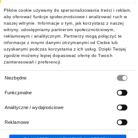
Dla kupujących
Plików cookie używamy do spersonalizowania treści i reklam,
aby oferować funkcje społecznościowe i analizować ruch w
Informacje
naszej witrynie. Informacje o tym, jak korzystasz z naszej
witryny, udostępniamy partnerom społecznościowym,
reklamowym i analitycznym. Partnerzy mogą połączyć te
Pobierz naszą aplikację mobilną:
informacje z innymi danymi otrzymanymi od Ciebie lub
uzyskanymi podczas korzystania z ich usług. Dzięki Twojej
zgodzie możemy lepiej dopasować ofertę do Twoich
zainteresowań i preferencji.
Wybór
Niezbędne
zgody
Funkcjonalne
Analityczne / wydajnościowe
Reklamowe
Biuro Obsługi Klienta:
lub
801 500 700
71 37 61 600
Zgłoś