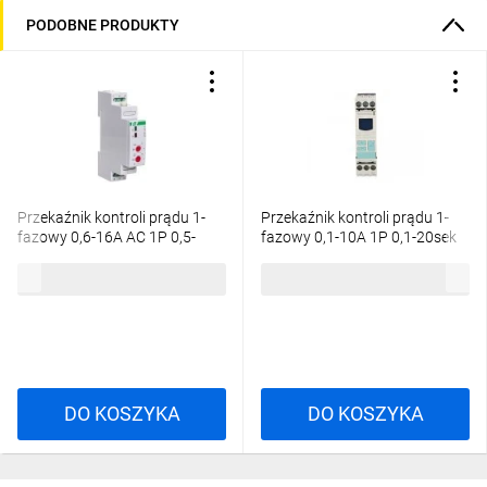
PODOBNE PRODUKTY
Przekaźnik kontroli prądu 1-
Przekaźnik kontroli prądu 1-
fazowy 0,6-16A AC 1P 0,5-
fazowy 0,1-10A 1P 0,1-20sek
10sek EPP-619
24-240V AC/DC 3UG4622-
211,56 zł
brutto
698,38 zł
brutto
1AW30
DO KOSZYKA
DO KOSZYKA