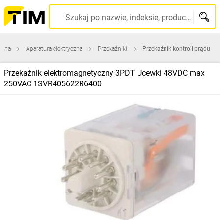
Szukaj po nazwie, indeksie, producencie, kodzie kreskowym...
ówna
Aparatura elektryczna
Przekaźniki
Przekaźnik kontroli prądu
Przekaźnik elektromagnetyczny 3PDT Ucewki 48VDC max
250VAC 1SVR405622R6400