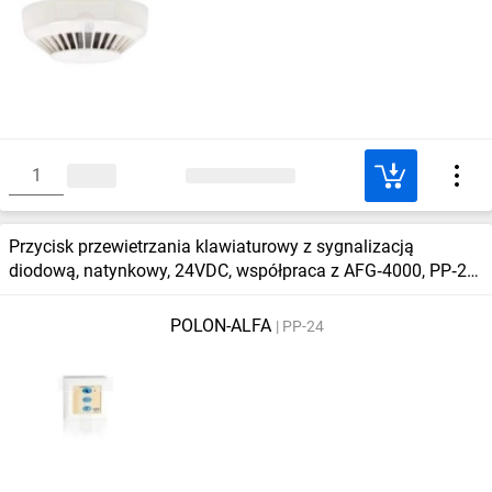
Przycisk przewietrzania klawiaturowy z sygnalizacją
diodową, natynkowy, 24VDC, współpraca z AFG‑4000, PP‑24,
AFG 69489
POLON-ALFA
PP-24