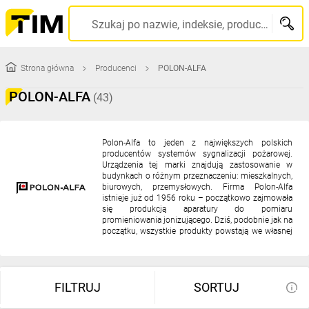
TIM
Szukaj po nazwie, indeksie, producencie, kodzie kreskowym...
SA
Strona główna
Producenci
POLON-ALFA
-
POLON-ALFA
(43)
wysyłamy
produkty
Polon-Alfa to jeden z największych polskich
producentów systemów sygnalizacji pożarowej.
Urządzenia tej marki znajdują zastosowanie w
w
budynkach o różnym przeznaczeniu: mieszkalnych,
biurowych, przemysłowych. Firma Polon-Alfa
istnieje już od 1956 roku – początkowo zajmowała
24h
się produkcją aparatury do pomiaru
promieniowania jonizującego. Dziś, podobnie jak na
początku, wszystkie produkty powstają we własnej
fabryce w Bydgoszczy. Oferta Polon-Alfa to m.in.
elementy systemów sygnalizacji pożarowej,
sygnalizacji obecności gazu, a także aparatura
dozymetryczna: radiometry, sondy, monitory
FILTRUJ
SORTUJ
stacjonarne.