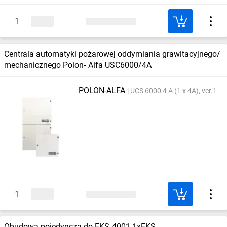
Centrala automatyki pożarowej oddymiania grawitacyjnego/
mechanicznego Polon‑ Alfa USC6000/4A
POLON-ALFA
UCS 6000 4 A (1 x 4A), ver.1
Obudowa pojedyncza do EKS‑4001 1xEKS