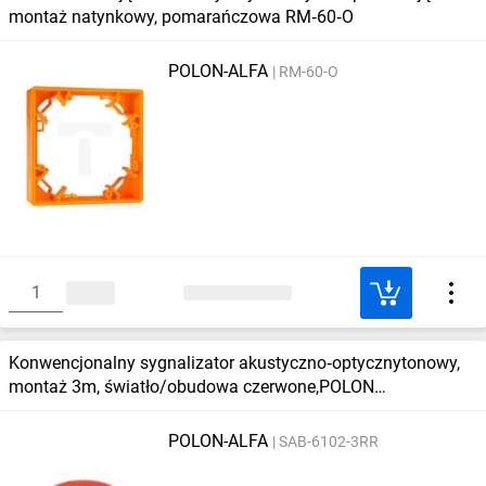
montaż natynkowy, pomarańczowa RM‑60‑O
POLON-ALFA
RM-60-O
Konwencjonalny sygnalizator akustyczno‑optycznytonowy,
montaż 3m, światło/obudowa czerwone,POLON
SAB‑6102‑3RR 79246
POLON-ALFA
SAB-6102-3RR