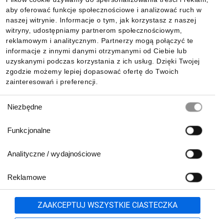
aby oferować funkcje społecznościowe i analizować ruch w
Dla kupujących
naszej witrynie. Informacje o tym, jak korzystasz z naszej
witryny, udostępniamy partnerom społecznościowym,
reklamowym i analitycznym. Partnerzy mogą połączyć te
Informacje
informacje z innymi danymi otrzymanymi od Ciebie lub
uzyskanymi podczas korzystania z ich usług. Dzięki Twojej
zgodzie możemy lepiej dopasować ofertę do Twoich
zainteresowań i preferencji.
Pobierz naszą aplikację mobilną:
Wybór
Niezbędne
zgody
Funkcjonalne
Analityczne / wydajnościowe
Reklamowe
Zgłoś
ZAAKCEPTUJ WSZYSTKIE CIASTECZKA
Biuro Obsługi Klienta: