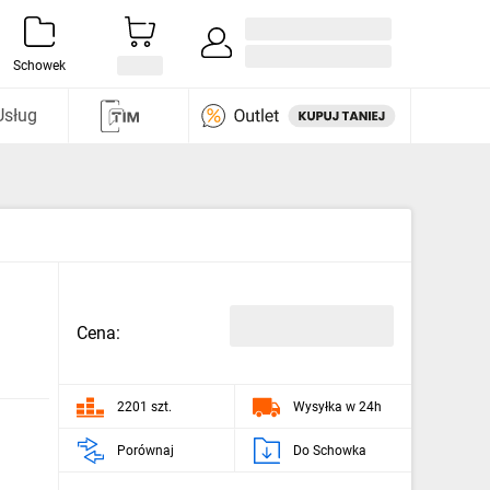
Zaloguj się / Załóż konto
i odkryj
Schowek
Usług
Cena:
2201 szt.
Wysyłka w 24h
Porównaj
Do Schowka