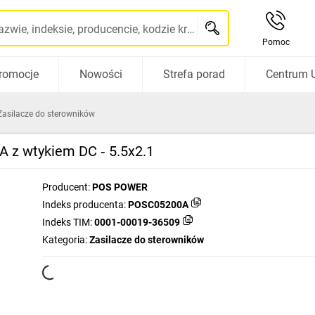
Szukaj po nazwie, indeksie, producencie, kodzie kreskowym...
Pomoc
romocje
Nowości
Strefa porad
Centrum 
Zasilacze do sterowników
 z wtykiem DC ‑ 5.5x2.1
Producent:
POS POWER
Indeks producenta:
POSC05200A
Indeks TIM:
0001-00019-36509
Kategoria:
Zasilacze do sterowników