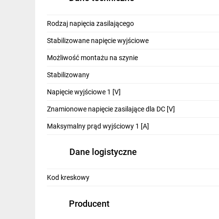
IT, GSM
Rodzaj napięcia zasilającego
Odzież ochronna i BHP
Stabilizowane napięcie wyjściowe
Inne
Możliwość montażu na szynie
Budowa i Remont
Stabilizowany
Elektronika
Napięcie wyjściowe 1 [V]
Smart home
Znamionowe napięcie zasilające dla DC [V]
Elektromobilność
Maksymalny prąd wyjściowy 1 [A]
Energetyka wiatrowa
Dane logistyczne
Telewizja naziemna i satelitarna
Kod kreskowy
Wentylacja i rekuperacja
Producent