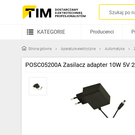
KATEGORIE
Producenci
P
Aparatura elektryczna
Strona główna
Aparatura elektryczna
Automatyka
Kable i przewody
POSC05200A Zasilacz adapter 10W 5V 2A
Rozdzielnice i obudowy
Elementy prowadzenia kabli
Fotowoltaika
Gniazda i łączniki
Źródła światła
Oprawy oświetleniowe