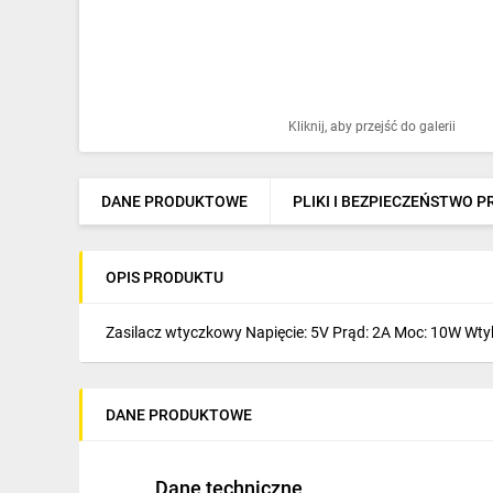
Ochrona odgromowa
Pompy ciepła
Osprzęt łączeniowy
Kliknij, aby przejść do galerii
Ogrzewanie
Elektronarzędzia i mierniki
DANE PRODUKTOWE
PLIKI I BEZPIECZEŃSTWO 
Domofony i dzwonki
OPIS PRODUKTU
Alarmy, monitoring, komunikacja
Napędy elektryczne
Zasilacz wtyczkowy Napięcie: 5V Prąd: 2A Moc: 10W Wty
Pneumatyka
DANE PRODUKTOWE
Dom i ogród
Klimatyzacja
Dane techniczne