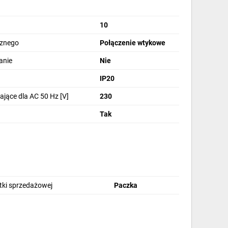
10
cznego
Połączenie wtykowe
anie
Nie
IP20
ające dla AC 50 Hz [V]
230
Tak
stki sprzedażowej
Paczka