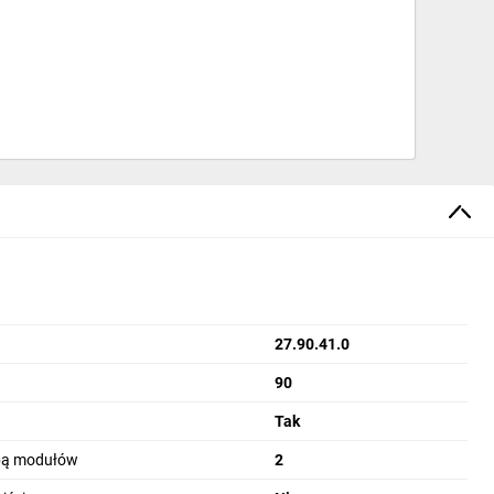
 zasobów, dostępu i bezpieczeństwa. Zachowując
ć na zmiany i efektywniej realizować projekty.
27.90.41.0
90
Tak
zbą modułów
2
 do 64 wejść cyfrowych, 60 wyjść cyfrowych, 16 wejść