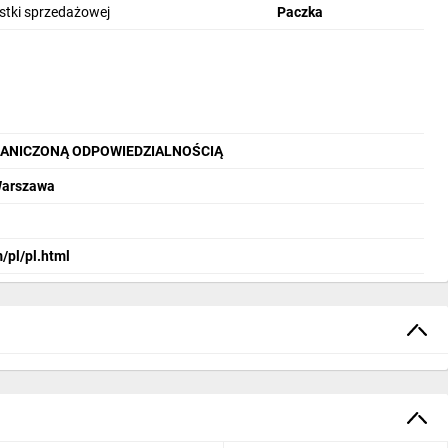
ostki sprzedażowej
Paczka
wodne i stabilne zasilanie aplikacji automatyki przy
RANICZONĄ ODPOWIEDZIALNOŚCIĄ
 Warszawa
/pl/pl.html