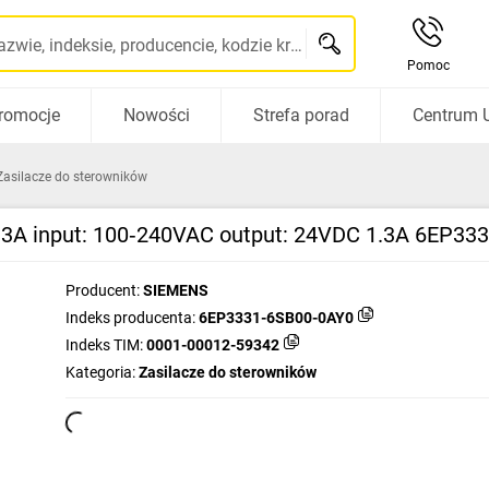
Szukaj po nazwie, indeksie, producencie, kodzie kreskowym...
Pomoc
romocje
Nowości
Strefa porad
Centrum 
Zasilacze do sterowników
3A input: 100‑240VAC output: 24VDC 1.3A 6EP33
Producent:
SIEMENS
Indeks producenta:
6EP3331-6SB00-0AY0
Indeks TIM:
0001-00012-59342
Kategoria:
Zasilacze do sterowników