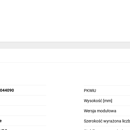
ku, gdzie nawet proste aplikacje automatyki potrzebują dziś większych
O! pomaga użytkownikom łatwiej monitorować procesy, szybciej reagowa
owalne, bezpieczne i gotowe na wyzwania przyszłości.
5044090
PKWiU
6
Wysokość [mm]
3
Wersja modułowa
e
Szerokość wyrażona lic
zwiększono do 800 bloków funkcyjnych. System można rozbudować nawet