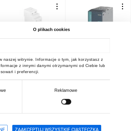
O plikach cookies
Zasilacz impulsowy
Zasilacz stabilizowany
montowany na szynie TH-35
uniwersalny 3P 20A 400-500V
(DIN) 30W 24V DC typ: ZTM-
AC 24V DC SITOP PSU300S
30/24 EXT10000282
6EP1436-2BA10
82,51 zł
brutto
1120,31 zł
brutto
naszej witrynie. Informacje o tym, jak korzystasz z
nformacje z innymi danymi otrzymanymi od Ciebie lub
sowań i preferencji.
owe
Reklamowe
DO KOSZYKA
DO KOSZYKA
Zgłoś
ZAPISZ SIĘ
NE
ZAAKCEPTUJ WSZYSTKIE CIASTECZKA