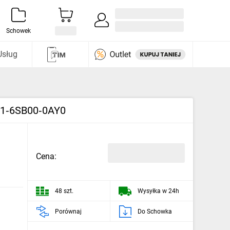
Zaloguj się / Załóż konto
i odkryj
Schowek
Usług
31‑6SB00‑0AY0
Cena:
48 szt.
Wysyłka w 24h
Porównaj
Do Schowka