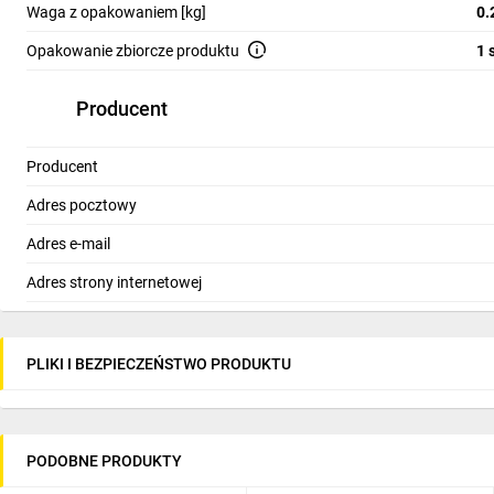
Waga z opakowaniem [kg]
0.
Opakowanie zbiorcze produktu
Zasilacze LOGO! Power
1 
Zasilacze LOGO! Power stanowią dedykowane źródło zasil
Producent
zachowaniu niewielkich wymiarów montażowych.
Oprogramowanie LOGO! Soft Comfort V9
Producent
Adres pocztowy
Programowanie drag & drop z wykorzystaniem gotowyc
Adres e-mail
Zintegrowany Web Editor
Symulacja działania przed uruchomieniem
Adres strony internetowej
Diagnostyka „online test”
Pełna kompatybilność projektów między generacjami
Prosta migracja
PLIKI I BEZPIECZEŃSTWO PRODUKTU
Wsparcie dla systemów Windows, macOS i Linux
Bezpłatna aktualizacja do wersji V9
Popularne przykłady zastosowań
PODOBNE PRODUKTY
Przemysł