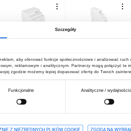
h.
Szczegóły
Zasilacz impulsowy
Zasilacz impulsowy
montowany na szynie TH-35
montowany na szynie TH-35
(DIN) 100W 24V DC typ: ZTM-
(DIN) 15W 12V DC typ: ZTM-
100/24 EXT10000286
15/12 EXT10000279
163,00 zł
brutto
70,43 zł
brutto
reklam, aby oferować funkcje społecznościowe i analizować ruch w 
iowym, reklamowym i analitycznym. Partnerzy mogą połączyć te i
Twojej zgodzie możemy lepiej dopasować ofertę do Twoich zaintere
Funkcjonalne
Analityczne / wydajności
DO KOSZYKA
DO KOSZYKA
Podaj adres e-mail
wościach, promocjach i wyprzedażach
NIE Z NIEZBĘDNYCH PLIKÓW COOKIE
ZGODA NA WYBRA