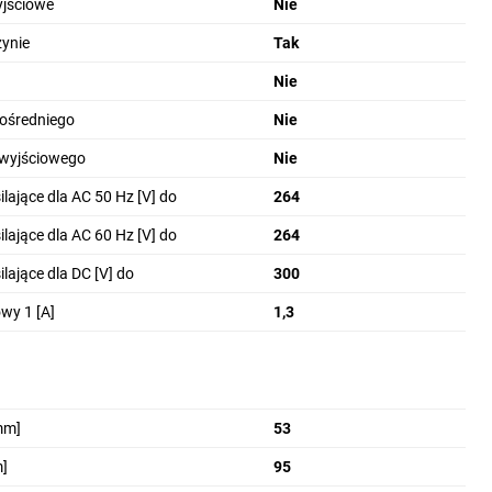
 wyposażono w kolorowy ekran dotykowy 2,4" o
yjściowe
Nie
ynie
Tak
Nie
ośredniego
Nie
cyfrowe DM8 i DM16 oraz analogowe AM4, AM4 AQ i AM2
ej obudowie.
 wyjściowego
Nie
lające dla AC 50 Hz [V] do
264
lające dla AC 60 Hz [V] do
264
mal dwukrotnie większą powierzchnię wyświetlania niż
lające dla DC [V] do
300
ie ma wbudowany switch Ethernet z dwoma portami oraz
wy 1 [A]
1,3
plikacjami IoT i rozwiązaniami chmurowymi. Dodatkowo
mm]
53
cję VPN oraz integrację z usługami chmurowymi.
]
95
ządzalny switch 4-portowy.