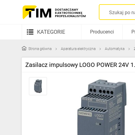
KATEGORIE
Producenci
P
Aparatura elektryczna
Strona główna
Aparatura elektryczna
Automatyka
Kable i przewody
Zasilacz impulsowy LOGO POWER 24V 1.
Rozdzielnice i obudowy
Elementy prowadzenia kabli
Fotowoltaika
Gniazda i łączniki
Źródła światła
Oprawy oświetleniowe