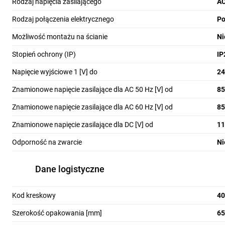
analogowych i 16 wyjść analogowych. Moduły podstawow
Rodzaj napięcia zasilającego
A
rozdzielczości 320 × 240 px oraz obsługę grafik PNG i JP
Rodzaj połączenia elektrycznego
Po
Możliwość montażu na ścianie
Ni
Moduły rozszerzeń
Stopień ochrony (IP)
IP
Moduły rozszerzeń LOGO! 9 pozwalają elastycznie dopa
Napięcie wyjściowe 1 [V] do
2
RTD. Dodatkowo pojawił się nowy moduł mieszany AM4 AI
Znamionowe napięcie zasilające dla AC 50 Hz [V] od
8
LOGO! TDE
Znamionowe napięcie zasilające dla AC 60 Hz [V] od
8
Nowy panel operatorski LOGO! TDE 4,3" wyposażono w ko
Znamionowe napięcie zasilające dla DC [V] od
1
poprzednia generacja. Umożliwia wygodną wizualizację,
Odporność na zwarcie
Ni
obsługuje bezpieczną komunikację z LOGO! 9.
Dane logistyczne
Moduły komunikacyjne
LOGO! 9 obsługuje Industrial Ethernet, Modbus TCP ora
Kod kreskowy
4
współpracuje z dotychczasowymi modułami komunikacyj
Szerokość opakowania [mm]
6
Moduł LOGO! CMK2000 umożliwia integrację z systemam