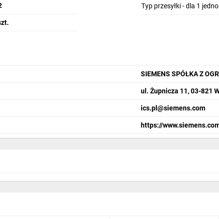
2
Typ przesyłki - dla 1 jedn
szt.
ania dla systemów LOGO! 9 o kompaktowej konstrukcji. Zapewniają nieza
SIEMENS SPÓŁKA Z OG
ul. Żupnicza 11, 03-821
h bloków
ics.pl@siemens.com
https://www.siemens.com