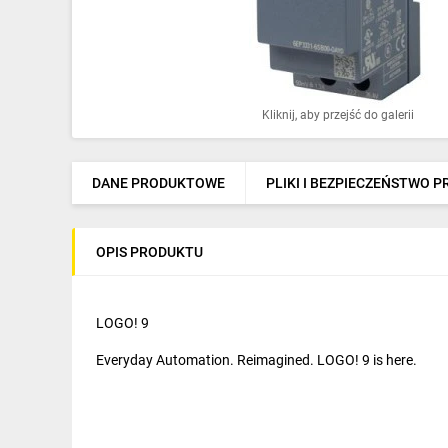
Ochrona odgromowa
Pompy ciepła
Osprzęt łączeniowy
Kliknij, aby przejść do galerii
Ogrzewanie
Elektronarzędzia i mierniki
DANE PRODUKTOWE
PLIKI I BEZPIECZEŃSTWO 
Domofony i dzwonki
OPIS PRODUKTU
Alarmy, monitoring, komunikacja
Napędy elektryczne
LOGO! 9
Pneumatyka
Everyday Automation. Reimagined. LOGO! 9 is here.
Dom i ogród
Klimatyzacja