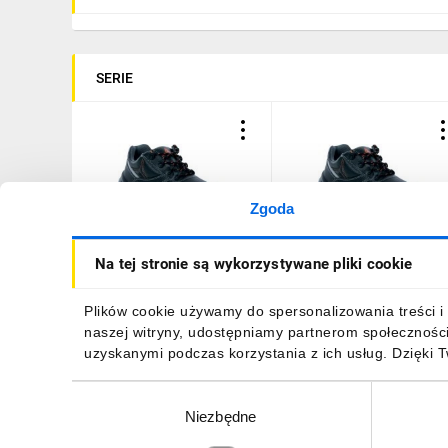
SERIE
Zgoda
Półbuty ze skórzanego
Półbuty ze skórzanego
Na tej stronie są wykorzystywane pliki cookie
kruponu barwionego, kolor
kruponu barwionego, kolo
Czarny, rozmiar: 42,
Czarny, rozmiar: 46,
PHOC2S3SNO42
PHOC2S3SNO46
222,45 zł
brutto
222,45 zł
brutto
Plików cookie używamy do spersonalizowania treści i 
naszej witryny, udostępniamy partnerom społecznośc
uzyskanymi podczas korzystania z ich usług. Dzięki 
Wybór
Niezbędne
zgody
DO KOSZYKA
DO KOSZYKA