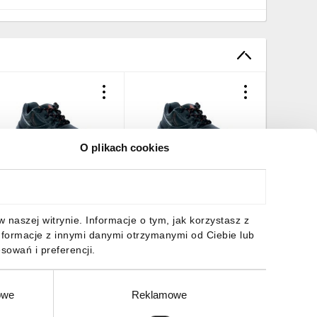
O plikach cookies
ółbuty ze skórzanego
Półbuty ze skórzanego
Półbuty 
ruponu barwionego, kolor
kruponu barwionego, kolor
kruponu 
zarny, rozmiar: 41,
Czarny, rozmiar: 38,
Czarny, r
PHOC2S3SNO41
PHOC2S3SNO38
PHOC2S
22,45 zł
brutto
222,45 zł
brutto
222,45 
naszej witrynie. Informacje o tym, jak korzystasz z
nformacje z innymi danymi otrzymanymi od Ciebie lub
sowań i preferencji.
owe
Reklamowe
DO KOSZYKA
DO KOSZYKA
DO