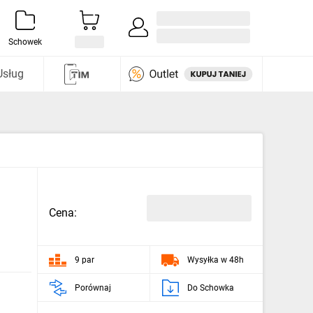
Zaloguj się / Załóż konto
i odkryj
Schowek
Usług
Cena:
9 par
Wysyłka w 48h
Porównaj
Do Schowka