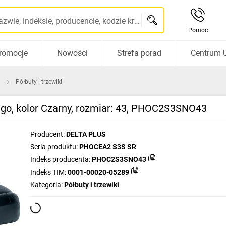
Szukaj po nazwie, indeksie, producencie, kodzie kreskowym...
Pomoc
romocje
Nowości
Strefa porad
Centrum 
Półbuty i trzewiki
go, kolor Czarny, rozmiar: 43, PHOC2S3SNO43
Producent:
DELTA PLUS
Seria produktu:
PHOCEA2 S3S SR
Indeks producenta:
PHOC2S3SNO43
Indeks TIM:
0001-00020-05289
Kategoria:
Półbuty i trzewiki