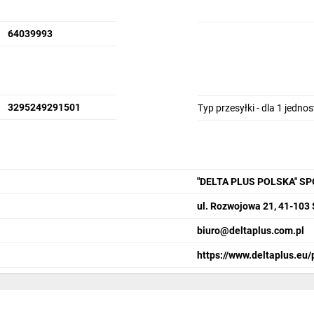
64039993
3295249291501
Typ przesyłki - dla 1 jedno
"DELTA PLUS POLSKA" S
ul. Rozwojowa 21, 41-103
biuro@deltaplus.com.pl
https://www.deltaplus.eu/