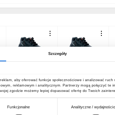
Szczegóły
Półbuty ze skórzanego
Półbuty ze skórzanego
P
r
kruponu barwionego, kolor
kruponu barwionego, kolor
k
Czarny, rozmiar: 45,
Czarny, rozmiar: 36,
C
PHOC2S3SNO45
PHOC2S3SNO36
222,45 zł
brutto
222,45 zł
brutto
2
reklam, aby oferować funkcje społecznościowe i analizować ruch w 
iowym, reklamowym i analitycznym. Partnerzy mogą połączyć te i
Twojej zgodzie możemy lepiej dopasować ofertę do Twoich zaintere
Funkcjonalne
Analityczne / wydajności
DO KOSZYKA
DO KOSZYKA