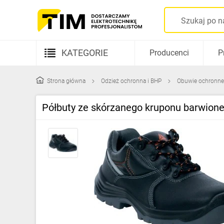
KATEGORIE
Producenci
P
Aparatura elektryczna
Strona główna
Odzież ochronna i BHP
Obuwie ochronne
Kable i przewody
Półbuty ze skórzanego kruponu barwione
Rozdzielnice i obudowy
Elementy prowadzenia kabli
Fotowoltaika
Gniazda i łączniki
Źródła światła
Oprawy oświetleniowe