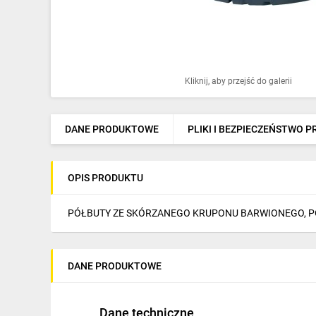
Ochrona odgromowa
Pompy ciepła
Osprzęt łączeniowy
Kliknij, aby przejść do galerii
Ogrzewanie
Elektronarzędzia i mierniki
DANE PRODUKTOWE
PLIKI I BEZPIECZEŃSTWO 
Domofony i dzwonki
OPIS PRODUKTU
Alarmy, monitoring, komunikacja
Napędy elektryczne
PÓŁBUTY ZE SKÓRZANEGO KRUPONU BARWIONEGO, 
Pneumatyka
DANE PRODUKTOWE
Dom i ogród
Klimatyzacja
Dane techniczne