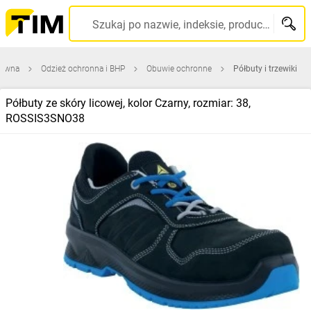
Szukaj po nazwie, indeksie, producencie, kodzie kreskowym...
łówna
Odzież ochronna i BHP
Obuwie ochronne
Półbuty i trzewiki
Półbuty ze skóry licowej, kolor Czarny, rozmiar: 38,
ROSSIS3SNO38