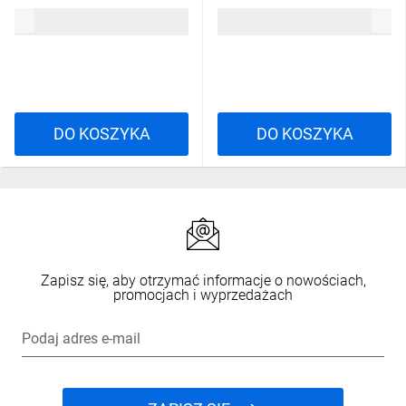
ROSSIS3SNO39
ROSSIS3SNO42
366,26 zł
brutto
366,26 zł
brutto
DO KOSZYKA
DO KOSZYKA
Zapisz się, aby otrzymać informacje o nowościach,
promocjach i wyprzedażach
Podaj adres e-mail