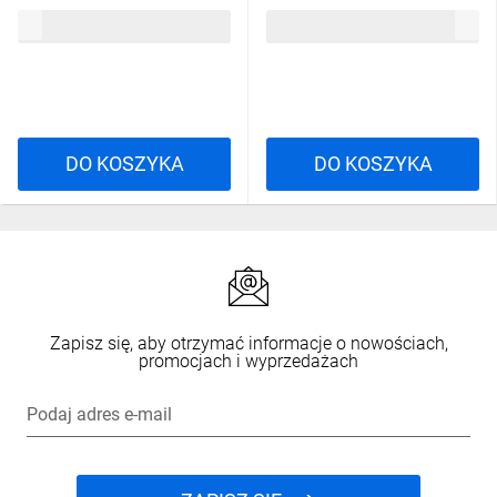
rozmiar: 49, CAMPISPSBL49
rozmiar: 42, CAMPISPSBL42
357,35 zł
brutto
357,35 zł
brutto
DO KOSZYKA
DO KOSZYKA
Zapisz się, aby otrzymać informacje o nowościach,
promocjach i wyprzedażach
Podaj adres e-mail