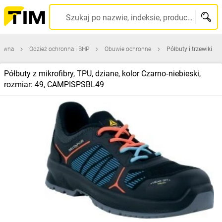
Szukaj po nazwie, indeksie, producencie, kodzie kreskowym...
łówna
Odzież ochronna i BHP
Obuwie ochronne
Półbuty i trzewiki
Półbuty z mikrofibry, TPU, dziane, kolor Czarno‑niebieski,
rozmiar: 49, CAMPISPSBL49