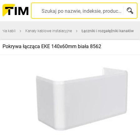
Szukaj po nazwie, indeksie, producencie, kodzie kreskowym...
nia kabli
Kanały kablowe instalacyjne
Łączniki i rozgałęźniki kanałów
Pokrywa łącząca EKE 140x60mm biała 8562