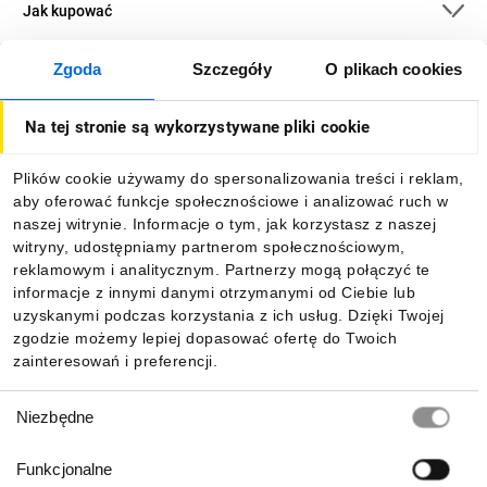
Jak kupować
Zgoda
Szczegóły
O plikach cookies
O firmie
Na tej stronie są wykorzystywane pliki cookie
Dla kupujących
Plików cookie używamy do spersonalizowania treści i reklam,
aby oferować funkcje społecznościowe i analizować ruch w
Informacje
naszej witrynie. Informacje o tym, jak korzystasz z naszej
witryny, udostępniamy partnerom społecznościowym,
reklamowym i analitycznym. Partnerzy mogą połączyć te
Pobierz naszą aplikację mobilną:
informacje z innymi danymi otrzymanymi od Ciebie lub
uzyskanymi podczas korzystania z ich usług. Dzięki Twojej
zgodzie możemy lepiej dopasować ofertę do Twoich
zainteresowań i preferencji.
Wybór
Niezbędne
zgody
Funkcjonalne