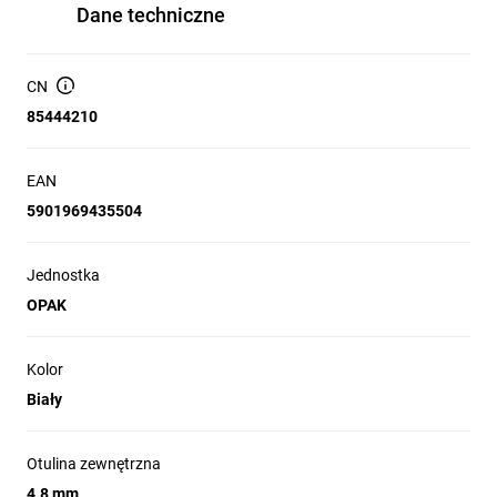
Dane techniczne
CN
85444210
EAN
5901969435504
Jednostka
OPAK
Kolor
Biały
Otulina zewnętrzna
4.8 mm