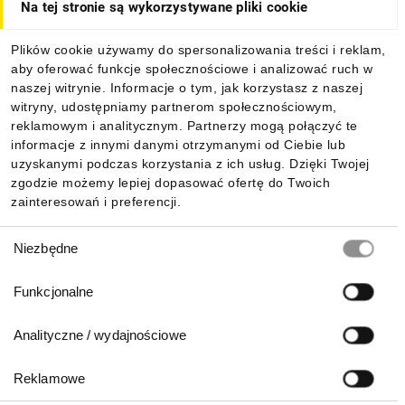
Na tej stronie są wykorzystywane pliki cookie
Dla kupujących
Plików cookie używamy do spersonalizowania treści i reklam,
aby oferować funkcje społecznościowe i analizować ruch w
Informacje
naszej witrynie. Informacje o tym, jak korzystasz z naszej
witryny, udostępniamy partnerom społecznościowym,
reklamowym i analitycznym. Partnerzy mogą połączyć te
Pobierz naszą aplikację mobilną:
informacje z innymi danymi otrzymanymi od Ciebie lub
uzyskanymi podczas korzystania z ich usług. Dzięki Twojej
zgodzie możemy lepiej dopasować ofertę do Twoich
zainteresowań i preferencji.
Wybór
Niezbędne
zgody
Funkcjonalne
Analityczne / wydajnościowe
Reklamowe
Biuro Obsługi Klienta: