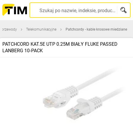
Szukaj po nazwie, indeksie, producencie, kodzie kreskowym...
 i przewody
Telekomunikacyjne
Patchcordy - kable krosowe miedziane
PATCHCORD KAT.5E UTP 0.25M BIAŁY FLUKE PASSED
LANBERG 10‑PACK