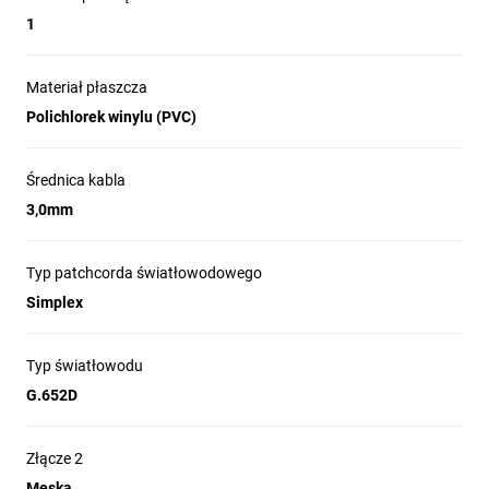
1
Końcówki:
Materiał płaszcza
LC/APC-LC/APC
LC/UPC-LC/APC
Polichlorek winylu (PVC)
LC/UPC-LC/UPC
LC/PC-LC/PC
SC/APC-LC/UPC
SC/UPC-LC/UPC
Średnica kabla
SC/APC-FC/UPC
SC/APC-LC/APC
3,0mm
SC/APC-LC/PC
SC/APC-SC/APC
SC/APC-SC/UPC
SC/UPC-SC/UPC
Typ patchcorda światłowodowego
Simplex
Rodzaj transmisji:
Jednomodowy
Wielomodowy
Typ światłowodu
Typ włókna:
G.652D
OM2
OM3
G.652D
G.657A
G.657A2
G.657A1
Złącze 2
Męska