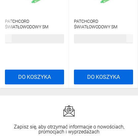
PATCHCORD
PATCHCORD
ŚWIATŁOWODOWY SM
ŚWIATŁOWODOWY SM
SC/APC-SC/APC SIMPLEX
SC/APC-SC/APC SIMPLEX
7,17 zł
brutto
7,47 zł
brutto
3.0MM LSZH G657A1 1M
3.0MM LSZH G657A2 2.5M
ŻÓŁTY LANBERG
BIAŁY LANBERG
DO KOSZYKA
DO KOSZYKA
Zapisz się, aby otrzymać informacje o nowościach,
promocjach i wyprzedażach