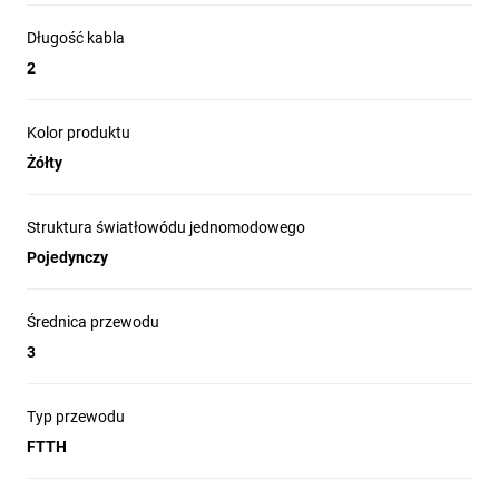
Cechy patchcordów
Długość kabla
Niska tłumienność
2
Praca w szerokim zakresie temperatur
Powtarzalność pomiarów
Powtarzalność parametrów
Kolor produktu
Żółty
Struktura światłowódu jednomodowego
Pojedynczy
Średnica przewodu
3
Typ przewodu
FTTH