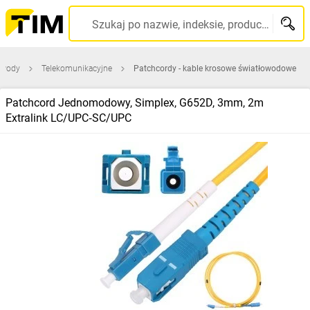
Szukaj po nazwie, indeksie, producencie, kodzie kreskowym...
zewody
Telekomunikacyjne
Patchcordy - kable krosowe światłowodowe
Patchcord Jednomodowy, Simplex, G652D, 3mm, 2m
Extralink LC/UPC‑SC/UPC