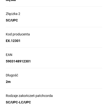
Rodzaj łączności:
Duplex
Simplex
Złączka 2
Długość:
SC/UPC
0.5m
1m
1.5m
2m
3m
5m
7m
10m
15m
20m
25m
Kod producenta
30m
40m
50m
60m
70m
EX.12301
80m
90m
100m
125m
140m
150m
160m
200m
EAN
5903148912301
Długość
Sprawdzona marka - pewność najwyższej
2m
jakości produktów
Prosta i intuicyjna obsługa urządzenia
Gwarancja oraz serwis pogwarancyjny
Rodzaje zakończeń patchcorda
SC/UPC-LC/UPC