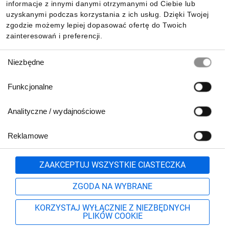
Pobierz naszą aplikację mobilną:
informacje z innymi danymi otrzymanymi od Ciebie lub
uzyskanymi podczas korzystania z ich usług. Dzięki Twojej
zgodzie możemy lepiej dopasować ofertę do Twoich
zainteresowań i preferencji.
Wybór
Niezbędne
zgody
Funkcjonalne
Analityczne / wydajnościowe
Reklamowe
Biuro Obsługi Klienta:
lub
801 500 700
71 37 61 600
Zgłoś
ZAAKCEPTUJ WSZYSTKIE CIASTECZKA
pn.-pt. 8:00-16:00
Formularz kontaktowy
ZGODA NA WYBRANE
KORZYSTAJ WYŁĄCZNIE Z NIEZBĘDNYCH
PLIKÓW COOKIE