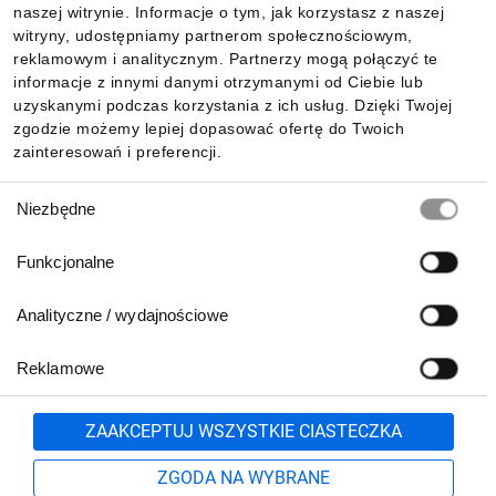
naszej witrynie. Informacje o tym, jak korzystasz z naszej
witryny, udostępniamy partnerom społecznościowym,
reklamowym i analitycznym. Partnerzy mogą połączyć te
Pobierz naszą aplikację mobilną:
informacje z innymi danymi otrzymanymi od Ciebie lub
uzyskanymi podczas korzystania z ich usług. Dzięki Twojej
zgodzie możemy lepiej dopasować ofertę do Twoich
zainteresowań i preferencji.
Wybór
Niezbędne
zgody
Funkcjonalne
Analityczne / wydajnościowe
Reklamowe
Biuro Obsługi Klienta:
lub
801 500 700
71 37 61 600
Zgłoś
ZAAKCEPTUJ WSZYSTKIE CIASTECZKA
pn.-pt. 8:00-16:00
Formularz kontaktowy
ZGODA NA WYBRANE