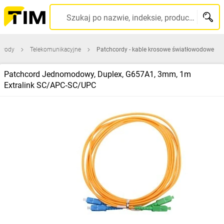
Szukaj po nazwie, indeksie, producencie, kodzie kreskowym...
zewody
Telekomunikacyjne
Patchcordy - kable krosowe światłowodowe
Patchcord Jednomodowy, Duplex, G657A1, 3mm, 1m
Extralink SC/APC‑SC/UPC