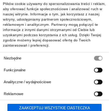
3,2mm termiczne
Plików cookie używamy do spersonalizowania treści i reklam,
Szyba
wzmocnione
aby oferować funkcje społecznościowe i analizować ruch w
Informacje
antyrefleks
naszej witrynie. Informacje o tym, jak korzystasz z naszej
53-101 mm x 32-60
Gniazdo
witryny, udostępniamy partnerom społecznościowym,
mm x 15-18 mm
reklamowym i analitycznym. Partnerzy mogą połączyć te
IP67, z diodami
Pobierz naszą aplikację mobilną:
informacje z innymi danymi otrzymanymi od Ciebie lub
Klasa ochronności
obejściowymi
uzyskanymi podczas korzystania z ich usług. Dzięki Twojej
Waga [kg]
21,2 kg
zgodzie możemy lepiej dopasować ofertę do Twoich
4mm² kabla; (+) >
zainteresowań i preferencji.
Ogniw
1250 mm, (-) > 1250
mm
Wybór
Niezbędne
Czarny, aluminium
zgody
Kolor ramy
anodowane
Funkcjonalne
Regulator Smart Solar 100V /
Analityczne / wydajnościowe
30A
Reklamowe
Biuro Obsługi Klienta:
lub
801 500 700
71 37 61 600
Zgłoś
ZAAKCEPTUJ WSZYSTKIE CIASTECZKA