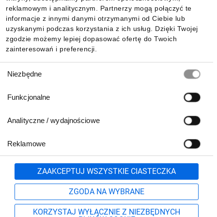
reklamowym i analitycznym. Partnerzy mogą połączyć te
Pobierz naszą aplikację mobilną:
informacje z innymi danymi otrzymanymi od Ciebie lub
uzyskanymi podczas korzystania z ich usług. Dzięki Twojej
zgodzie możemy lepiej dopasować ofertę do Twoich
zainteresowań i preferencji.
Wybór
Niezbędne
zgody
Funkcjonalne
Analityczne / wydajnościowe
Reklamowe
Biuro Obsługi Klienta:
lub
801 500 700
71 37 61 600
Zgłoś
ZAAKCEPTUJ WSZYSTKIE CIASTECZKA
pn.-pt. 8:00-16:00
Formularz kontaktowy
ZGODA NA WYBRANE
KORZYSTAJ WYŁĄCZNIE Z NIEZBĘDNYCH