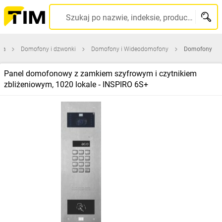
Szukaj po nazwie, indeksie, producencie, kodzie kreskowym...
na
Domofony i dzwonki
Domofony i Wideodomofony
Domofony
Panel domofonowy z zamkiem szyfrowym i czytnikiem
zbliżeniowym, 1020 lokale ‑ INSPIRO 6S+