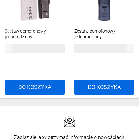
Zestaw domofonowy
Zestaw domofonowy
jednorodzinny
jednorodzinny
bezsłuchawkowy ELUVIO biały
wandaloodporny ENSIS OR-
218,88 zł
brutto
152,67 zł
brutto
OR-DOM-RE-914/W
DOM-RL-913
DO KOSZYKA
DO KOSZYKA
Zapisz się, aby otrzymać informacje o nowościach,