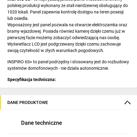
polskiej produkcji wykonany ze stali nierdzewnej obsługujący do
1020 lokali. Panel zapewnia kontrolę dostępu na teren posesji
lub osiedla.
Wyposażony jest panel pozwala na otwarcie elektrozamka oraz
bramy wjazdowej. Posiada również kamerę dzięki czemu już w
pierwszej fazie możemy zobaczyć odwiedzającą nas osobę.
Wyświetlacz LCD jest podgrzewany dzięki czemu zachowuje
swoją czytelność w złych warunkach pogodowych.
INSPIRO 6S+ to panel podrzędny i stosowany jest do rozbudowy
systemów domofonowych - nie działa autonomicznie.
Specyfikacja techniczna:
Ilość abonentów: 1020 lokali
Typ instalacji: cyfrowa: skrętka cat. 5e lub 6
DANE PRODUKTOWE
Moduły: zamek szyfrowy, kamera kolorowa obiektyw 2.8mm,
elektroniczna lista lokatorów, czytnik elementów
zbliżeniowych
Dane techniczne
Sposób montażu: podtynkowy lub natynkowy (dodatkowa
puszka montażowa INS-P-S NT)
Długość linii: max. 1000m