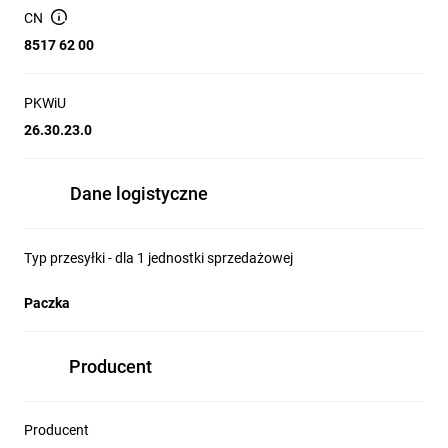
Zasilanie: 15V DC
CN
Wyświetlacz: podgrzewany LCD
8517 62 00
PKWiU
26.30.23.0
Dane logistyczne
Typ przesyłki - dla 1 jednostki sprzedażowej
Paczka
Producent
Producent