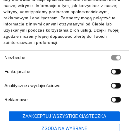
Informacje
naszej witrynie. Informacje o tym, jak korzystasz z naszej
witryny, udostępniamy partnerom społecznościowym,
reklamowym i analitycznym. Partnerzy mogą połączyć te
Pobierz naszą aplikację mobilną:
informacje z innymi danymi otrzymanymi od Ciebie lub
uzyskanymi podczas korzystania z ich usług. Dzięki Twojej
zgodzie możemy lepiej dopasować ofertę do Twoich
zainteresowań i preferencji.
Wybór
Niezbędne
zgody
Funkcjonalne
Analityczne / wydajnościowe
Reklamowe
Biuro Obsługi Klienta:
lub
801 500 700
71 37 61 600
Zgłoś
ZAAKCEPTUJ WSZYSTKIE CIASTECZKA
pn.-pt. 8:00-16:00
Formularz kontaktowy
ZGODA NA WYBRANE