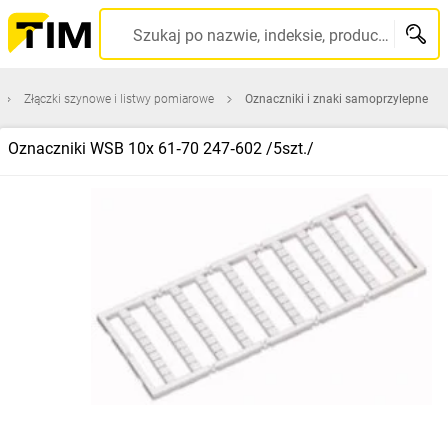
Szukaj po nazwie, indeksie, producencie, kodzie kreskowym...
Złączki szynowe i listwy pomiarowe
Oznaczniki i znaki samoprzylepne
Oznaczniki WSB 10x 61‑70 247‑602 /5szt./