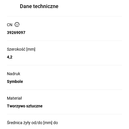
Dane techniczne
CN
39269097
Szerokość [mm]
4,2
Nadruk
Symbole
Materiał
Tworzywo sztuczne
Średnica żyły od/do [mm] do