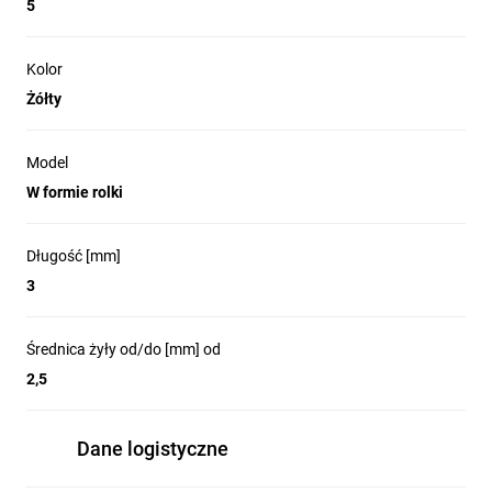
5
Kolor
Żółty
Model
W formie rolki
Długość [mm]
3
Średnica żyły od/do [mm] od
2,5
Dane logistyczne