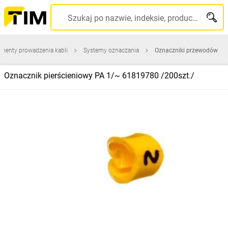
Szukaj po nazwie, indeksie, producencie, kodzie kreskowym...
ementy prowadzenia kabli
Systemy oznaczania
Oznaczniki przewodów
Oznacznik pierścieniowy PA 1/~ 61819780 /200szt./