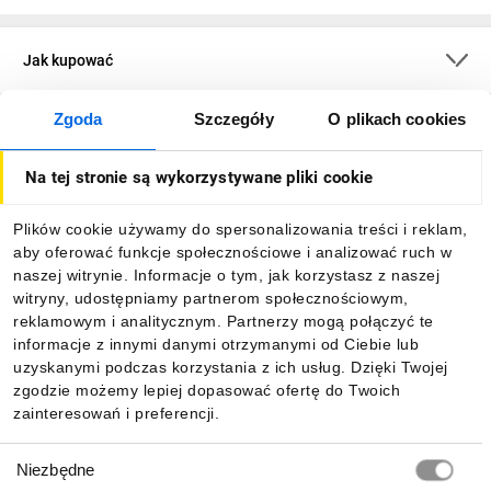
Jak kupować
Zgoda
Szczegóły
O plikach cookies
O firmie
Na tej stronie są wykorzystywane pliki cookie
Dla kupujących
Plików cookie używamy do spersonalizowania treści i reklam,
aby oferować funkcje społecznościowe i analizować ruch w
Informacje
naszej witrynie. Informacje o tym, jak korzystasz z naszej
witryny, udostępniamy partnerom społecznościowym,
reklamowym i analitycznym. Partnerzy mogą połączyć te
Pobierz naszą aplikację mobilną:
informacje z innymi danymi otrzymanymi od Ciebie lub
uzyskanymi podczas korzystania z ich usług. Dzięki Twojej
zgodzie możemy lepiej dopasować ofertę do Twoich
zainteresowań i preferencji.
Wybór
Niezbędne
zgody