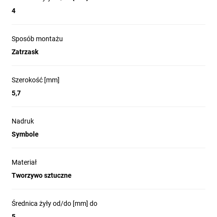
4
Sposób montażu
Zatrzask
Szerokość [mm]
5,7
Nadruk
Symbole
Materiał
Tworzywo sztuczne
Średnica żyły od/do [mm] do
5