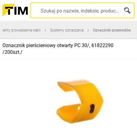
Szukaj po nazwie, indeksie, producencie, kodzie kreskowym...
ementy prowadzenia kabli
Systemy oznaczania
Oznaczniki przewodów
Oznacznik pierścieniowy otwarty PC 30/, 61822290
/200szt./