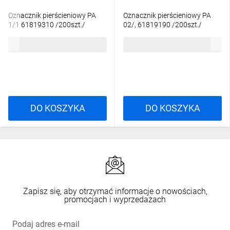
Oznacznik pierścieniowy PA
Oznacznik pierścieniowy PA
1/1 61819310 /200szt./
02/, 61819190 /200szt./
36,49 zł
brutto
41,05 zł
brutto
DO KOSZYKA
DO KOSZYKA
Zapisz się, aby otrzymać informacje o nowościach,
promocjach i wyprzedażach
Podaj adres e-mail