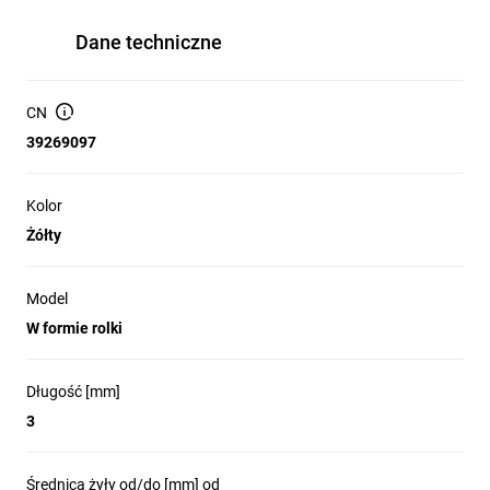
Dane techniczne
CN
39269097
Kolor
Żółty
Model
W formie rolki
Długość [mm]
3
Średnica żyły od/do [mm] od