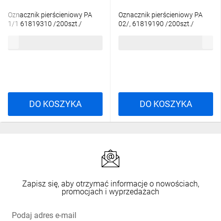
Oznacznik pierścieniowy PA
Oznacznik pierścieniowy PA
1/1 61819310 /200szt./
02/, 61819190 /200szt./
36,49 zł
brutto
41,05 zł
brutto
DO KOSZYKA
DO KOSZYKA
Zapisz się, aby otrzymać informacje o nowościach,
promocjach i wyprzedażach
Podaj adres e-mail