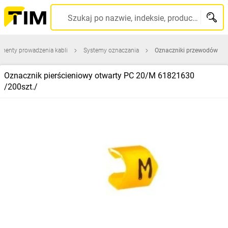
Szukaj po nazwie, indeksie, producencie, kodzie kreskowym...
ementy prowadzenia kabli
Systemy oznaczania
Oznaczniki przewodów
Oznacznik pierścieniowy otwarty PC 20/M 61821630
/200szt./