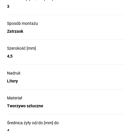
3
Sposób montażu
Zatrzask
Szerokość [mm]
4,5
Nadruk
Litery
Materiał
Tworzywo sztuczne
Średnica żyły od/do [mm] do
4