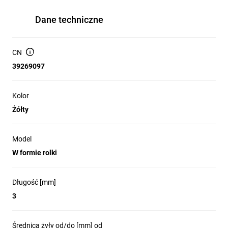
Dane techniczne
CN
39269097
Kolor
Żółty
Model
W formie rolki
Długość [mm]
3
Średnica żyły od/do [mm] od