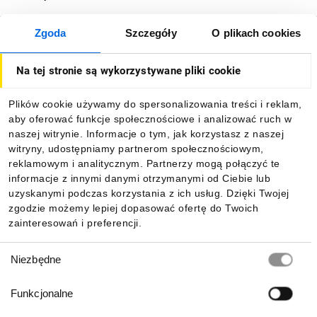
Zgoda
Szczegóły
O plikach cookies
O firmie
Na tej stronie są wykorzystywane pliki cookie
Dla kupujących
Plików cookie używamy do spersonalizowania treści i reklam,
aby oferować funkcje społecznościowe i analizować ruch w
Informacje
naszej witrynie. Informacje o tym, jak korzystasz z naszej
witryny, udostępniamy partnerom społecznościowym,
reklamowym i analitycznym. Partnerzy mogą połączyć te
Pobierz naszą aplikację mobilną:
informacje z innymi danymi otrzymanymi od Ciebie lub
uzyskanymi podczas korzystania z ich usług. Dzięki Twojej
zgodzie możemy lepiej dopasować ofertę do Twoich
zainteresowań i preferencji.
Wybór
Niezbędne
zgody
Funkcjonalne