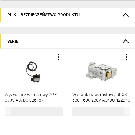
PLIKI I BEZPIECZEŃSTWO PRODUKTU
SERIE
Wyzwalacz wzrostowy DPX
Wyzwalacz wzrostowy DPX3
230V AC/DC 026167
630-1600 230V AC/DC 422242
585,10 zł
brutto
457,35 zł
brutto