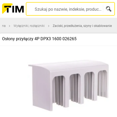
Szukaj po nazwie, indeksie, producencie, kodzie kreskowym...
czna
Wyłączniki, rozłączniki
Zaciski, przedłużenia, szyny i okablowanie
Osłony przyłączy 4P DPX3 1600 026265