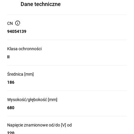
Dane techniczne
CN
94054139
Klasa ochronności
II
Średnica [mm]
186
Wysokość/głębokość [mm]
680
Napięcie znamionowe od/do [V] od
220