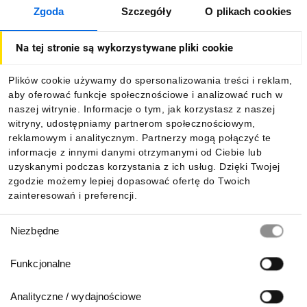
Zgoda
Szczegóły
O plikach cookies
O firmie
Na tej stronie są wykorzystywane pliki cookie
Dla kupujących
Plików cookie używamy do spersonalizowania treści i reklam,
aby oferować funkcje społecznościowe i analizować ruch w
Informacje
naszej witrynie. Informacje o tym, jak korzystasz z naszej
witryny, udostępniamy partnerom społecznościowym,
reklamowym i analitycznym. Partnerzy mogą połączyć te
Pobierz naszą aplikację mobilną:
informacje z innymi danymi otrzymanymi od Ciebie lub
uzyskanymi podczas korzystania z ich usług. Dzięki Twojej
zgodzie możemy lepiej dopasować ofertę do Twoich
zainteresowań i preferencji.
Wybór
Niezbędne
zgody
Funkcjonalne
Analityczne / wydajnościowe