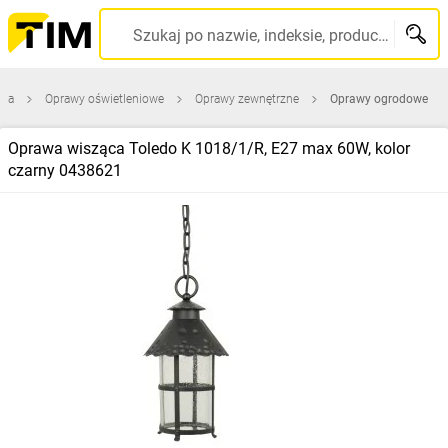
Szukaj po nazwie, indeksie, producencie, kodzie kreskowym...
wna
Oprawy oświetleniowe
Oprawy zewnętrzne
Oprawy ogrodowe
Oprawa wisząca Toledo K 1018/1/R, E27 max 60W, kolor
czarny 0438621