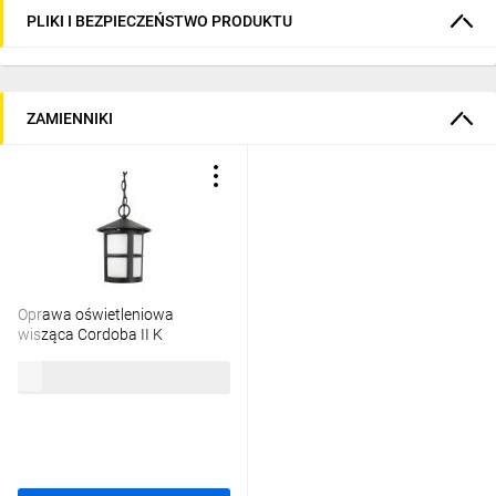
PLIKI I BEZPIECZEŃSTWO PRODUKTU
ZAMIENNIKI
Oprawa oświetleniowa
wisząca Cordoba II K
1018/1/TD, E27 max 60W,
195,08 zł
brutto
kolor czarny, 0438621