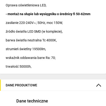
Oprawa oświetleniowa LED,
- montaż na słupie lub wysięgniku o średnicy fi 50-62mm
zasilanie 220-240V~; 50Hz, moc 150W,
źródło światła LED SMD (w komplecie),
barwa światła neutralna Tc 4000K,
strumień świetlny 19500lm,
wskaźnik oddawania barw Ra: 70;
trwałość 50000h,
ilość cykli wł/wył: 20000;
IP 66,
DANE PRODUKTOWE
IK08;
Dane techniczne
materiał obudowy: stop aluminium,