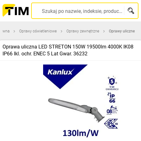
Szukaj po nazwie, indeksie, producencie, kodzie kreskowym...
główna
Oprawy oświetleniowe
Oprawy zewnętrzne
Oprawy uliczne
Oprawa uliczna LED STRETON 150W 19500lm 4000K IK08
IP66 Ikl. ochr. ENEC 5 Lat Gwar. 36232