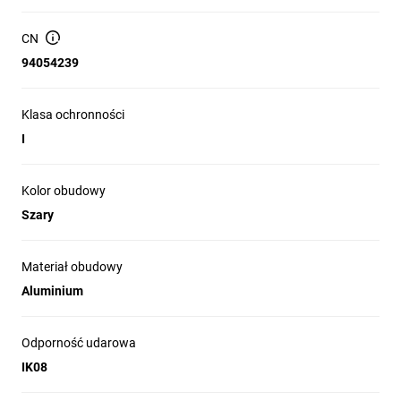
materiał szyby ochronnej: PC; kolor szary.
CN
94054239
Klasa ochronności
I
Kolor obudowy
Szary
Materiał obudowy
Aluminium
Odporność udarowa
IK08