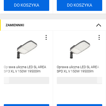
DO KOSZYKA
DO KOSZYKA
ZAMIENNIKI
Oprawa uliczna LED SL AREA
Oprawa uliczna LED SL AREA
SPD XL V 150W 19500lm
SPD XL V 150W 19500lm
2700K 727 IP66 RV35ST GY
3000K 730 IP66 RV35ST GY
656,57 zł
brutto
656,57 zł
brutto
4099854079962
4099854079986