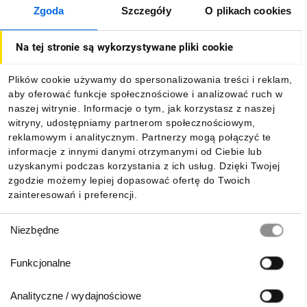
Zgoda
Szczegóły
O plikach cookies
O firmie
Na tej stronie są wykorzystywane pliki cookie
Dla kupujących
Plików cookie używamy do spersonalizowania treści i reklam,
aby oferować funkcje społecznościowe i analizować ruch w
Informacje
naszej witrynie. Informacje o tym, jak korzystasz z naszej
witryny, udostępniamy partnerom społecznościowym,
reklamowym i analitycznym. Partnerzy mogą połączyć te
Pobierz naszą aplikację mobilną:
informacje z innymi danymi otrzymanymi od Ciebie lub
uzyskanymi podczas korzystania z ich usług. Dzięki Twojej
zgodzie możemy lepiej dopasować ofertę do Twoich
zainteresowań i preferencji.
Wybór
Niezbędne
zgody
Funkcjonalne
Analityczne / wydajnościowe