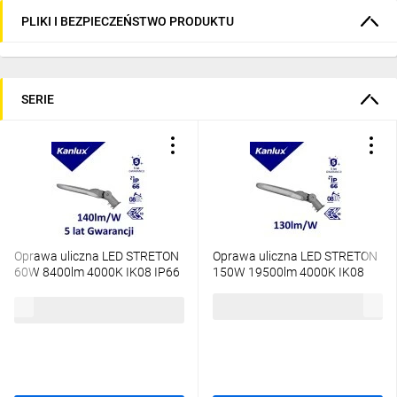
PLIKI I BEZPIECZEŃSTWO PRODUKTU
SERIE
Oprawa uliczna LED STRETON
Oprawa uliczna LED STRETON
60W 8400lm 4000K IK08 IP66
150W 19500lm 4000K IK08
Ikl. ochr. ENEC 5 Lat Gwar.
IP66 Ikl. ochr. ENEC 5 Lat
346,77 zł
brutto
36230
Gwar. 36232
214,20 zł
brutto