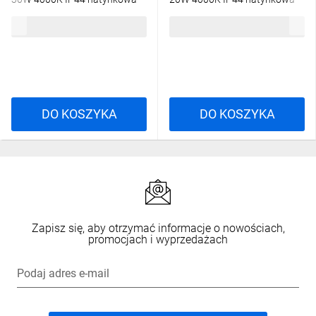
C70-DLM-300-4K-WH
C70-DLM-200-4K
226,11 zł
brutto
178,51 zł
brutto
DO KOSZYKA
DO KOSZYKA
Zapisz się, aby otrzymać informacje o nowościach,
promocjach i wyprzedażach
Podaj adres e-mail