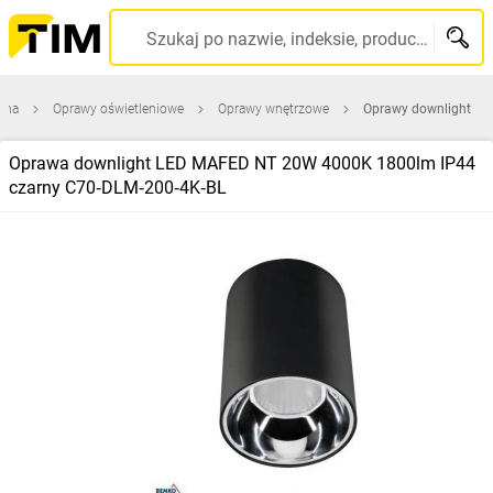
Szukaj po nazwie, indeksie, producencie, kodzie kreskowym...
wna
Oprawy oświetleniowe
Oprawy wnętrzowe
Oprawy downlight
Oprawa downlight LED MAFED NT 20W 4000K 1800lm IP44
czarny C70‑DLM‑200‑4K‑BL