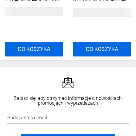
C70-DLM-300-4K-WH
czarny C70-DLM-200-3K-BL
226,11 zł
brutto
178,51 zł
brutto
DO KOSZYKA
DO KOSZYKA
Zapisz się, aby otrzymać informacje o nowościach,
promocjach i wyprzedażach
Podaj adres e-mail