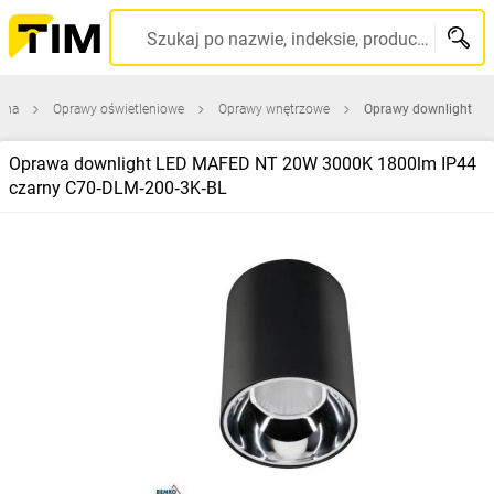
Szukaj po nazwie, indeksie, producencie, kodzie kreskowym...
wna
Oprawy oświetleniowe
Oprawy wnętrzowe
Oprawy downlight
Oprawa downlight LED MAFED NT 20W 3000K 1800lm IP44
czarny C70‑DLM‑200‑3K‑BL