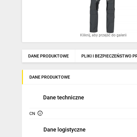
Ochrona odgromowa
Pompy ciepła
Osprzęt łączeniowy
Kliknij, aby przejść do galerii
Ogrzewanie
Elektronarzędzia i mierniki
DANE PRODUKTOWE
PLIKI I BEZPIECZEŃSTWO 
Domofony i dzwonki
DANE PRODUKTOWE
Alarmy, monitoring, komunikacja
Napędy elektryczne
Dane techniczne
Pneumatyka
CN
Dom i ogród
Dane logistyczne
Klimatyzacja