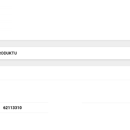
PRODUKTU
62113310