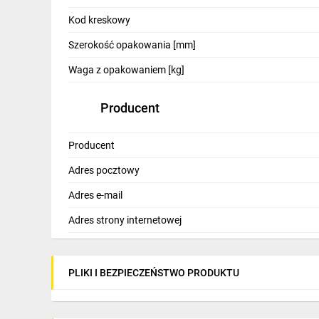
IT, GSM
Kod kreskowy
Odzież ochronna i BHP
Szerokość opakowania [mm]
Inne
Waga z opakowaniem [kg]
Budowa i Remont
Producent
Elektronika
Producent
Smart home
Adres pocztowy
Elektromobilność
Adres e-mail
Telewizja naziemna i satelitarna
Adres strony internetowej
Wentylacja i rekuperacja
PLIKI I BEZPIECZEŃSTWO PRODUKTU