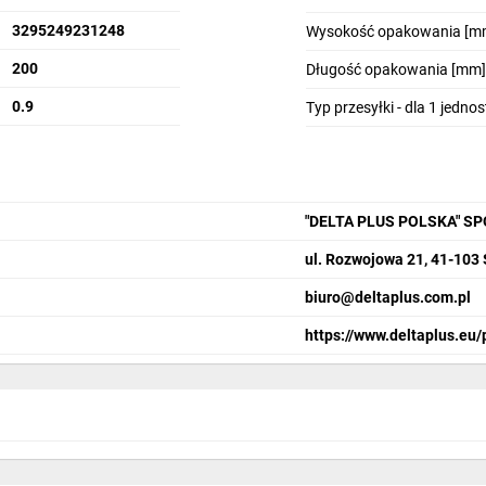
3295249231248
Wysokość opakowania [m
200
Długość opakowania [mm]
0.9
Typ przesyłki - dla 1 jedno
"DELTA PLUS POLSKA" S
ul. Rozwojowa 21, 41-103
biuro@deltaplus.com.pl
https://www.deltaplus.eu/