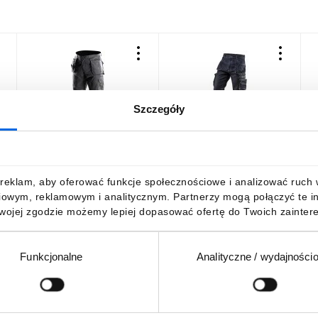
Szczegóły
Spodnie robocze rozmiar
Spodnie robocze 5-
P
M/50 odpinane kieszenie i
kieszeniowe DENIM
nogawki 81-230-M
rozmiar XL 81-229-XL
101,68 zł
brutto
142,77 zł
brutto
3
reklam, aby oferować funkcje społecznościowe i analizować ruch w 
iowym, reklamowym i analitycznym. Partnerzy mogą połączyć te i
Twojej zgodzie możemy lepiej dopasować ofertę do Twoich zaintere
Funkcjonalne
Analityczne / wydajności
DO KOSZYKA
DO KOSZYKA