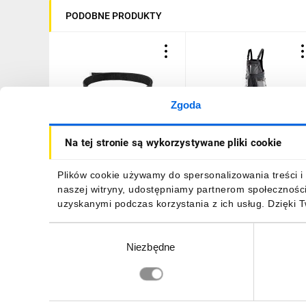
PODOBNE PRODUKTY
Zgoda
Pasek do spodni
Spodnie robocze na
Na tej stronie są wykorzystywane pliki cookie
roboczych, długość 130
szelkach rozmiar L/52 81-
cm 81-900
240-L
14,62 zł
brutto
111,95 zł
brutto
Plików cookie używamy do spersonalizowania treści i 
naszej witryny, udostępniamy partnerom społecznośc
uzyskanymi podczas korzystania z ich usług. Dzięki 
Wybór
Niezbędne
zgody
DO KOSZYKA
DO KOSZYKA