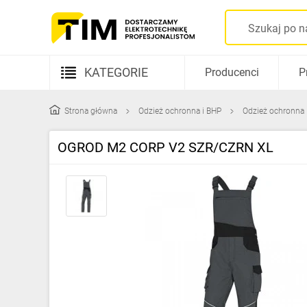
KATEGORIE
Producenci
P
Aparatura elektryczna
Strona główna
Odzież ochronna i BHP
Odzież ochronna
Kable i przewody
OGROD M2 CORP V2 SZR/CZRN XL
Rozdzielnice i obudowy
Elementy prowadzenia kabli
Fotowoltaika
Gniazda i łączniki
Źródła światła
Oprawy oświetleniowe