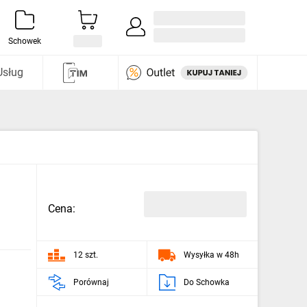
Zaloguj się / Załóż konto
i odkryj
Schowek
Usług
Cena:
12 szt.
Wysyłka w 48h
Porównaj
Do Schowka