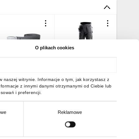
O plikach cookies
as z poliestru 100
Spodnie robocze rozmiar
Spodnie 
ATOLLGR
L/52 odpinane kieszenie i
szelkach
nogawki 81-230-L
240-LD
6,01 zł
brutto
101,68 zł
brutto
111,95 
naszej witrynie. Informacje o tym, jak korzystasz z
nformacje z innymi danymi otrzymanymi od Ciebie lub
sowań i preferencji.
owe
Reklamowe
DO KOSZYKA
DO KOSZYKA
DO
Zgłoś