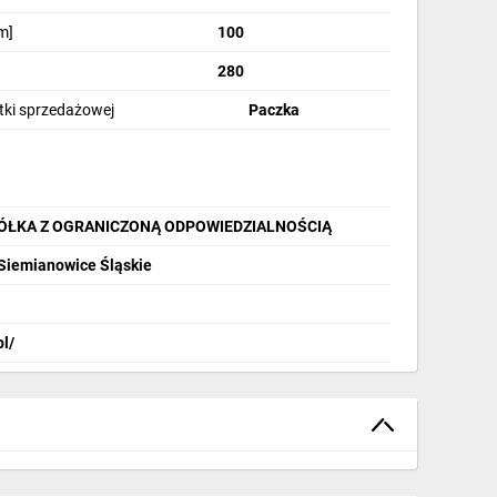
m]
100
280
stki sprzedażowej
Paczka
PÓŁKA Z OGRANICZONĄ ODPOWIEDZIALNOŚCIĄ
 Siemianowice Śląskie
pl/