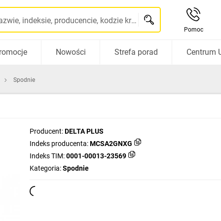
Szukaj po nazwie, indeksie, producencie, kodzie kreskowym...
Pomoc
romocje
Nowości
Strefa porad
Centrum 
Spodnie
Producent:
DELTA PLUS
Indeks producenta:
MCSA2GNXG
Indeks TIM:
0001-00013-23569
Kategoria:
Spodnie