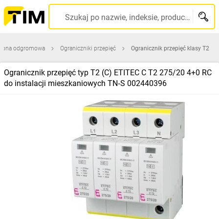
Szukaj po nazwie, indeksie, producencie, kodzie kreskowym...
rona odgromowa
Ograniczniki przepięć
Ogranicznik przepięć klasy T2
Ogranicznik przepięć typ T2 (C) ETITEC C T2 275/20 4+0 RC
do instalacji mieszkaniowych TN‑S 002440396