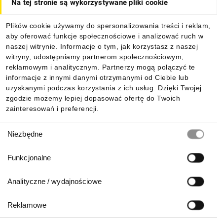
Na tej stronie są wykorzystywane pliki cookie
Dla kupujących
Plików cookie używamy do spersonalizowania treści i reklam,
aby oferować funkcje społecznościowe i analizować ruch w
Informacje
naszej witrynie. Informacje o tym, jak korzystasz z naszej
witryny, udostępniamy partnerom społecznościowym,
reklamowym i analitycznym. Partnerzy mogą połączyć te
Pobierz naszą aplikację mobilną:
informacje z innymi danymi otrzymanymi od Ciebie lub
uzyskanymi podczas korzystania z ich usług. Dzięki Twojej
zgodzie możemy lepiej dopasować ofertę do Twoich
zainteresowań i preferencji.
Wybór
Niezbędne
zgody
Funkcjonalne
Analityczne / wydajnościowe
Reklamowe
Biuro Obsługi Klienta: