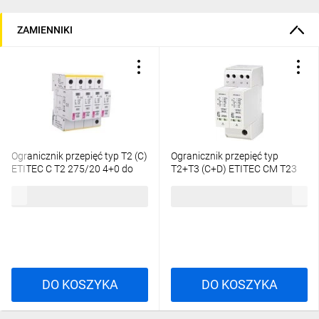
ZAMIENNIKI
Ogranicznik przepięć typ T2 (C)
Ogranicznik przepięć typ
ETITEC C T2 275/20 4+0 do
T2+T3 (C+D) ETITEC CM T23
instalacji mieszkaniowych TN-
275/20 4+0 do instalacji
257,07 zł
brutto
209,95 zł
brutto
S 002440395
mieszkaniowych TN-S
002440652
DO KOSZYKA
DO KOSZYKA