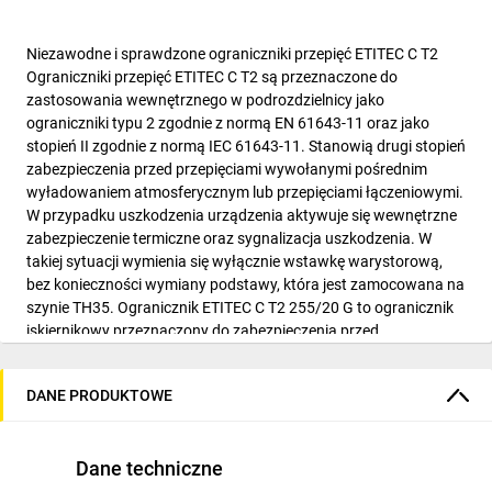
Niezawodne i sprawdzone ograniczniki przepięć ETITEC C T2
Ograniczniki przepięć ETITEC C T2 są przeznaczone do
zastosowania wewnętrznego w podrozdzielnicy jako
ograniczniki typu 2 zgodnie z normą EN 61643-11 oraz jako
stopień II zgodnie z normą IEC 61643-11. Stanowią drugi stopień
zabezpieczenia przed przepięciami wywołanymi pośrednim
wyładowaniem atmosferycznym lub przepięciami łączeniowymi.
W przypadku uszkodzenia urządzenia aktywuje się wewnętrzne
zabezpieczenie termiczne oraz sygnalizacja uszkodzenia. W
takiej sytuacji wymienia się wyłącznie wstawkę warystorową,
bez konieczności wymiany podstawy, która jest zamocowana na
szynie TH35. Ogranicznik ETITEC C T2 255/20 G to ogranicznik
iskiernikowy przeznaczony do zabezpieczenia przed
przepięciami wywołanymi pośrednim wyładowaniem
atmosferycznym. Zapewnia galwaniczne odseparowanie
DANE PRODUKTOWE
przewodu N od przewodu PE w układzie sieci TT.
Parametry techniczne
Numer katalogowy:
Dane techniczne
Indywidualny numer indentyfikacyjny nadany przez producenta.