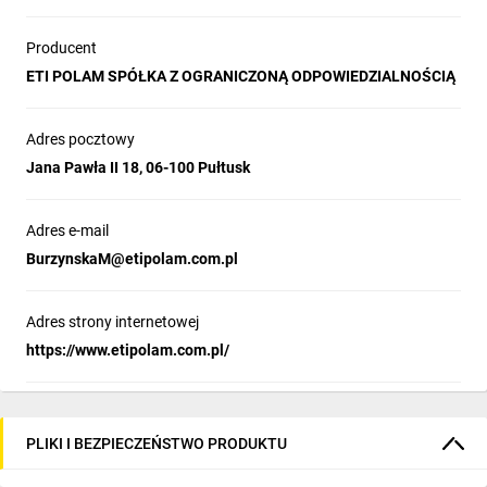
jednobiegunowych aparatów.
Producent
Rysunek wymiarowy
ETI POLAM SPÓŁKA Z OGRANICZONĄ ODPOWIEDZIALNOŚCIĄ
Adres pocztowy
Układy wewnętrzne
Jana Pawła II 18, 06-100 Pułtusk
Adres e-mail
ETIsON Curves
BurzynskaM@etipolam.com.pl
Adres strony internetowej
https://www.etipolam.com.pl/
PLIKI I BEZPIECZEŃSTWO PRODUKTU
Fukcjonalności programu:
generowanie i wykreślanie charakterystyk t/I urządzeń