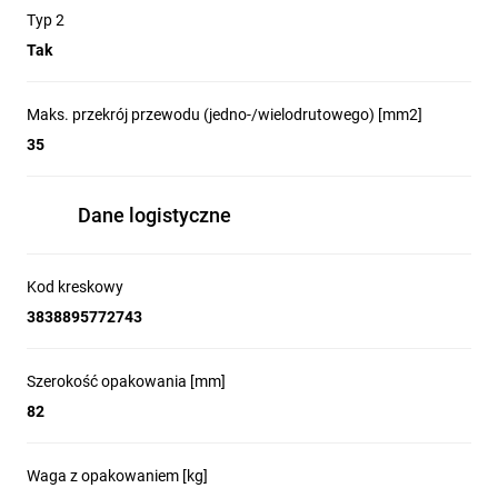
modułów z warystorami, 2-ga cyfra 1 oznacza biegun N-PE z
Typ 2
iskiernikiem.
4+0
Tak
Zdjęcie produktu
Maks. przekrój przewodu (jedno-/wielodrutowego) [mm2]
35
3D
Dane logistyczne
Zalety produktu
Kod kreskowy
3838895772743
Szerokość opakowania [mm]
82
Waga z opakowaniem [kg]