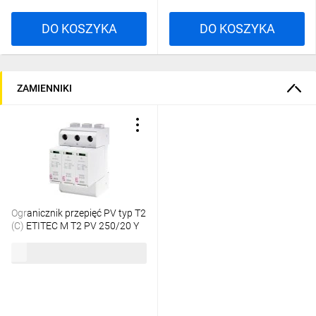
DO KOSZYKA
DO KOSZYKA
ZAMIENNIKI
Ogranicznik przepięć PV typ T2
(C) ETITEC M T2 PV 250/20 Y
DC 002440732
315,61 zł
brutto