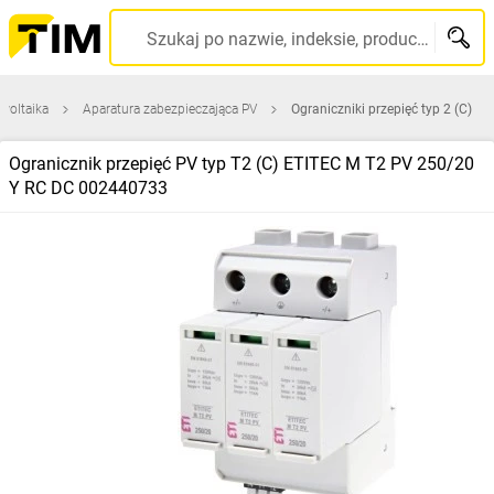
Szukaj po nazwie, indeksie, producencie, kodzie kreskowym...
woltaika
Aparatura zabezpieczająca PV
Ograniczniki przepięć typ 2 (C)
Ogranicznik przepięć PV typ T2 (C) ETITEC M T2 PV 250/20
Y RC DC 002440733