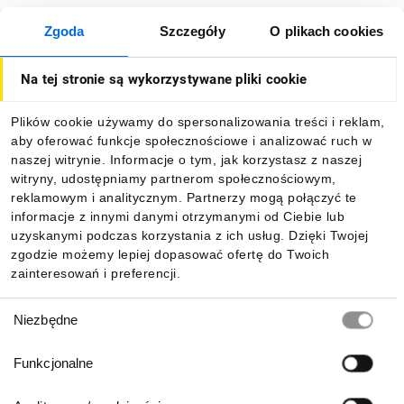
Zgoda
Szczegóły
O plikach cookies
O firmie
Na tej stronie są wykorzystywane pliki cookie
Dla kupujących
Plików cookie używamy do spersonalizowania treści i reklam,
aby oferować funkcje społecznościowe i analizować ruch w
Informacje
naszej witrynie. Informacje o tym, jak korzystasz z naszej
witryny, udostępniamy partnerom społecznościowym,
reklamowym i analitycznym. Partnerzy mogą połączyć te
Pobierz naszą aplikację mobilną:
informacje z innymi danymi otrzymanymi od Ciebie lub
uzyskanymi podczas korzystania z ich usług. Dzięki Twojej
zgodzie możemy lepiej dopasować ofertę do Twoich
zainteresowań i preferencji.
Wybór
Niezbędne
zgody
Funkcjonalne