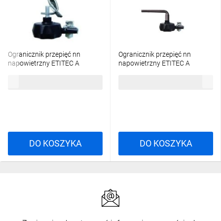
Ogranicznik przepięć nn
Ogranicznik przepięć nn
napowietrzny ETITEC A
napowietrzny ETITEC A
500/10/A-NO z odłącznikiem,
500/10/DK-N bez odłącznika,
75,98 zł
brutto
107,59 zł
brutto
do linii gołej 002441160
zacisk AsXSn 002442839
DO KOSZYKA
DO KOSZYKA