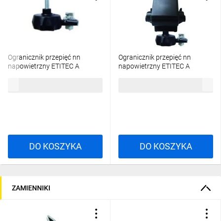
Ogranicznik przepięć nn
Ogranicznik przepięć nn
napowietrzny ETITEC A
napowietrzny ETITEC A
660/10/E-NO z odłącznikiem
660/5/B-NO z odłącznikiem,
72,32 zł
brutto
107,88 zł
brutto
002441174
zacisk obustr. przebijający
002441131
DO KOSZYKA
DO KOSZYKA
ZAMIENNIKI