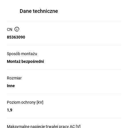
Dane techniczne
CN
85363090
Sposób montażu
Montaż bezpośredni
Rozmiar
Inne
Poziom ochrony [kV]
1,9
Maksymalne napięcie trwałej pracy AC [V]