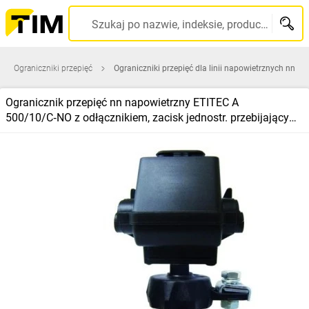
Szukaj po nazwie, indeksie, producencie, kodzie kreskowym...
Ograniczniki przepięć
Ograniczniki przepięć dla linii napowietrznych nn
Ogranicznik przepięć nn napowietrzny ETITEC A
500/10/C‑NO z odłącznikiem, zacisk jednostr. przebijający
002441162