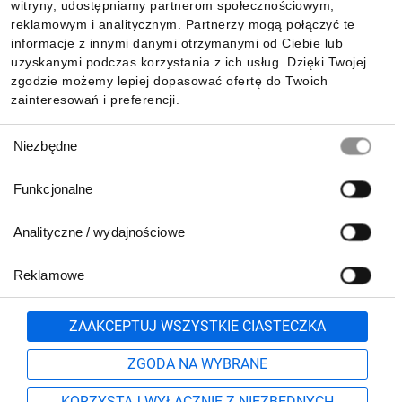
witryny, udostępniamy partnerom społecznościowym,
reklamowym i analitycznym. Partnerzy mogą połączyć te
Pobierz naszą aplikację mobilną:
informacje z innymi danymi otrzymanymi od Ciebie lub
uzyskanymi podczas korzystania z ich usług. Dzięki Twojej
zgodzie możemy lepiej dopasować ofertę do Twoich
zainteresowań i preferencji.
Wybór
Niezbędne
zgody
Funkcjonalne
Analityczne / wydajnościowe
Reklamowe
Biuro Obsługi Klienta:
lub
801 500 700
71 37 61 600
Zgłoś
ZAAKCEPTUJ WSZYSTKIE CIASTECZKA
pn.-pt. 8:00-16:00
Formularz kontaktowy
ZGODA NA WYBRANE
KORZYSTAJ WYŁĄCZNIE Z NIEZBĘDNYCH