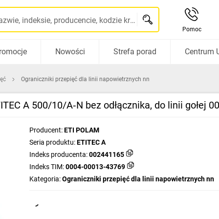
Szukaj po nazwie, indeksie, producencie, kodzie kreskowym...
Pomoc
romocje
Nowości
Strefa porad
Centrum 
ięć
Ograniczniki przepięć dla linii napowietrznych nn
ITEC A 500/10/A‑N bez odłącznika, do linii gołej 
Producent:
ETI POLAM
Seria produktu:
ETITEC A
Indeks producenta:
002441165
Indeks TIM:
0004-00013-43769
Kategoria:
Ograniczniki przepięć dla linii napowietrznych nn