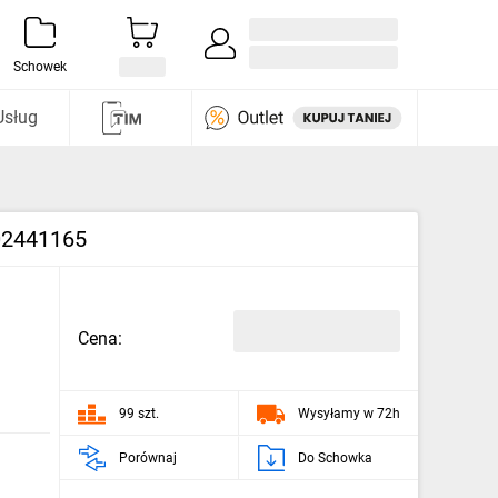
Zaloguj się / Załóż konto
i odkryj
Schowek
Usług
002441165
Cena:
99 szt.
Wysyłamy w 72h
Porównaj
Do Schowka