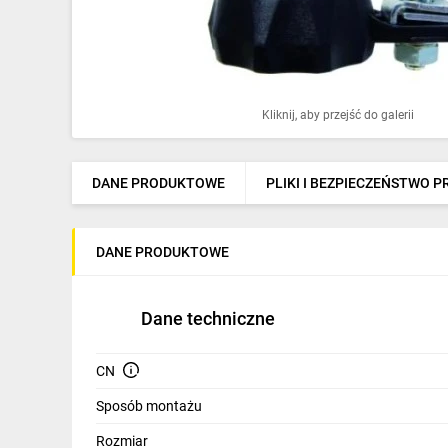
Ochrona odgromowa
Pompy ciepła
Osprzęt łączeniowy
Kliknij, aby przejść do galerii
Ogrzewanie
Elektronarzędzia i mierniki
DANE PRODUKTOWE
PLIKI I BEZPIECZEŃSTWO 
Domofony i dzwonki
DANE PRODUKTOWE
Alarmy, monitoring, komunikacja
Napędy elektryczne
Dane techniczne
Pneumatyka
CN
Dom i ogród
Sposób montażu
Klimatyzacja
Rozmiar