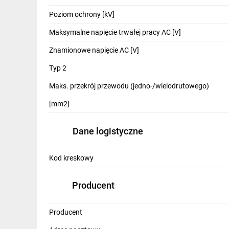
IT, GSM
Poziom ochrony [kV]
Odzież ochronna i BHP
Maksymalne napięcie trwałej pracy AC [V]
Inne
Znamionowe napięcie AC [V]
Typ 2
Budowa i Remont
Maks. przekrój przewodu (jedno-/wielodrutowego)
Elektronika
[mm2]
Smart home
Elektromobilność
Dane logistyczne
Telewizja naziemna i satelitarna
Kod kreskowy
Wentylacja i rekuperacja
Producent
Producent