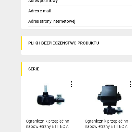
Adres pocztowy
Adres e-mail
Adres strony internetowej
PLIKI I BEZPIECZEŃSTWO PRODUKTU
SERIE
Ogranicznik przepięć nn
Ogranicznik przepięć nn
napowietrzny ETITEC A
napowietrzny ETITEC A
660/10/E-NO z
660/5/B-NO z