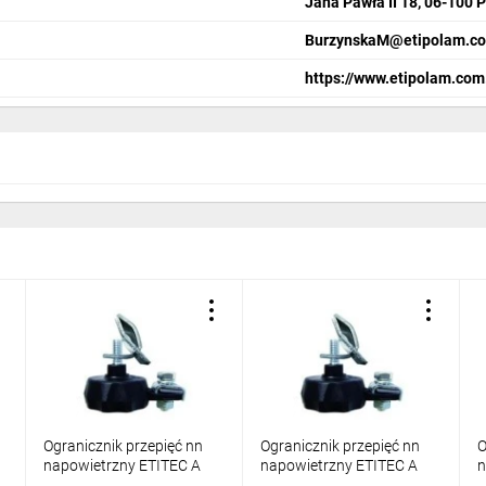
Jana Pawła II 18, 06-100 
BurzynskaM@etipolam.co
https://www.etipolam.com
Ogranicznik przepięć nn
Ogranicznik przepięć nn
O
napowietrzny ETITEC A
napowietrzny ETITEC A
n
500/5/A-NO z
500/10/A-NO z
4