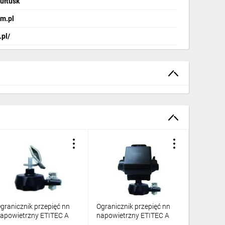
Pułtusk
m.pl
.pl/
granicznik przepięć nn
Ogranicznik przepięć nn
Ogranicz
apowietrzny ETITEC A
napowietrzny ETITEC A
napowiet
40/10/A-NO z
500/10/C-NO z
660/10/