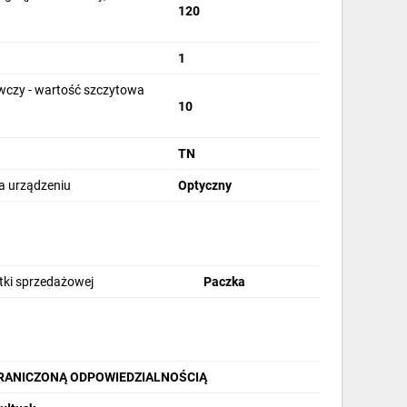
120
1
czy - wartość szczytowa
10
TN
na urządzeniu
Optyczny
stki sprzedażowej
Paczka
GRANICZONĄ ODPOWIEDZIALNOŚCIĄ