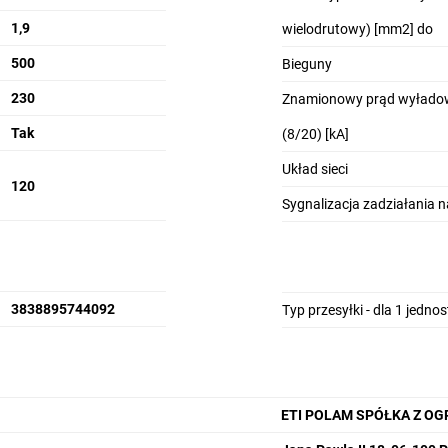
1,9
wielodrutowy) [mm2] do
500
Bieguny
230
Znamionowy prąd wyładow
Tak
(8/20) [kA]
Układ sieci
120
Sygnalizacja zadziałania 
3838895744092
Typ przesyłki - dla 1 jedno
ETI POLAM SPÓŁKA Z O