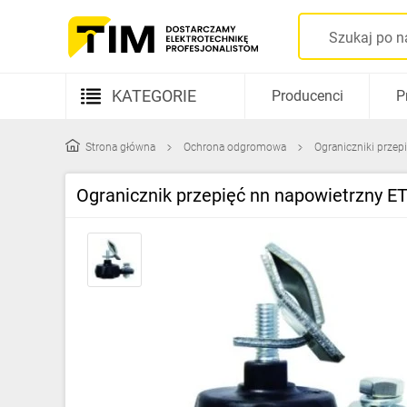
KATEGORIE
Producenci
P
Aparatura elektryczna
Strona główna
Ochrona odgromowa
Ograniczniki przep
Kable i przewody
Ogranicznik przepięć nn napowietrzny ET
Rozdzielnice i obudowy
Elementy prowadzenia kabli
Fotowoltaika
Gniazda i łączniki
Źródła światła
Oprawy oświetleniowe