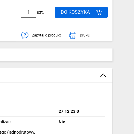
DO KOSZYKA
szt.
Zapytaj o produkt
Drukuj
27.12.23.0
lizacji
Nie
ego (jednodrutowy,