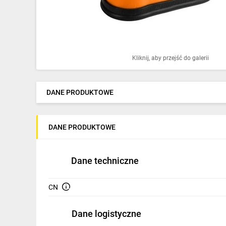
Ochrona odgromowa
Pompy ciepła
Osprzęt łączeniowy
Kliknij, aby przejść do galerii
Ogrzewanie
Elektronarzędzia i mierniki
DANE PRODUKTOWE
Domofony i dzwonki
DANE PRODUKTOWE
Alarmy, monitoring, komunikacja
Napędy elektryczne
Dane techniczne
Pneumatyka
CN
Dom i ogród
Dane logistyczne
Klimatyzacja