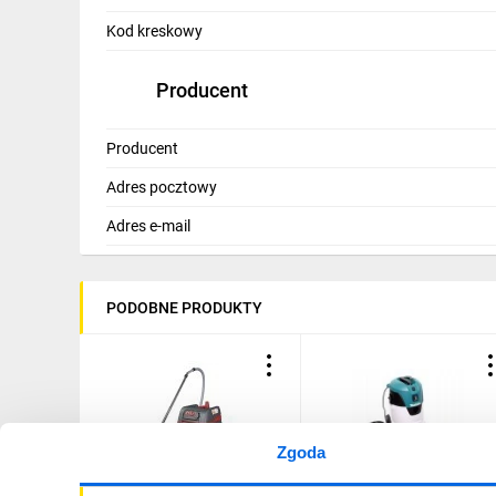
IT, GSM
Kod kreskowy
Odzież ochronna i BHP
Producent
Inne
Producent
Budowa i Remont
Adres pocztowy
Elektronika
Adres e-mail
Smart home
Elektromobilność
PODOBNE PRODUKTY
Energetyka wiatrowa
Telewizja naziemna i satelitarna
Wentylacja i rekuperacja
Zgoda