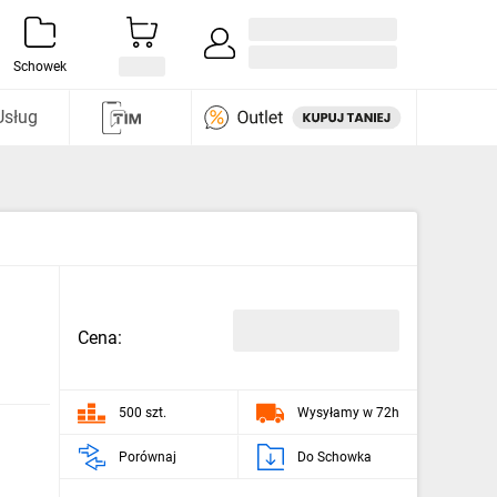
Zaloguj się / Załóż konto
i odkryj
Schowek
Usług
Cena:
500 szt.
Wysyłamy w 72h
Porównaj
Do Schowka