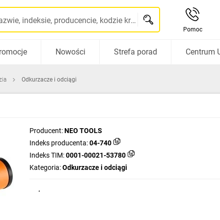
Szukaj po nazwie, indeksie, producencie, kodzie kreskowym...
Pomoc
romocje
Nowości
Strefa porad
Centrum 
zia
Odkurzacze i odciągi
Producent:
NEO TOOLS
Indeks producenta:
04-740
Indeks TIM:
0001-00021-53780
Kategoria:
Odkurzacze i odciągi