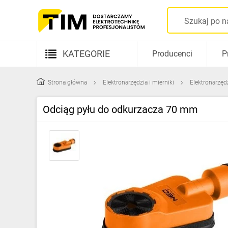
KATEGORIE
Producenci
P
Aparatura elektryczna
Strona główna
Elektronarzędzia i mierniki
Elektronarzęd
Kable i przewody
Odciąg pyłu do odkurzacza 70 mm
Rozdzielnice i obudowy
Elementy prowadzenia kabli
Fotowoltaika
Gniazda i łączniki
Źródła światła
Oprawy oświetleniowe