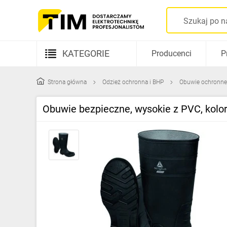
KATEGORIE
Producenci
P
Aparatura elektryczna
Strona główna
Odzież ochronna i BHP
Obuwie ochronne
Kable i przewody
Obuwie bezpieczne, wysokie z PVC, kolo
Rozdzielnice i obudowy
Elementy prowadzenia kabli
Fotowoltaika
Gniazda i łączniki
Źródła światła
Oprawy oświetleniowe