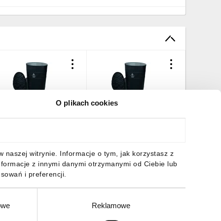
O plikach cookies
buwie bezpieczne,
Obuwie bezpieczne,
Obuwie b
ysokie z PVC, kolor
wysokie z PVC, kolor
wysokie 
zarny, rozmiar: 44,
Czarny, rozmiar: 46,
Czarny, r
COPPES5NO44
COPPES5NO46
COPPES
6,81 zł
brutto
76,81 zł
brutto
76,81 z
naszej witrynie. Informacje o tym, jak korzystasz z
nformacje z innymi danymi otrzymanymi od Ciebie lub
sowań i preferencji.
owe
Reklamowe
DO KOSZYKA
DO KOSZYKA
DO