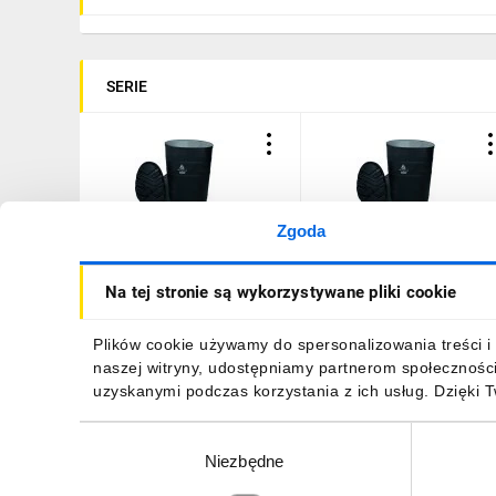
SERIE
Zgoda
Obuwie bezpieczne,
Obuwie bezpieczne,
Na tej stronie są wykorzystywane pliki cookie
wysokie z PVC, kolor
wysokie z PVC, kolor
Czarny, rozmiar: 39,
Czarny, rozmiar: 42,
COPPES5NO39
COPPES5NO42
76,81 zł
brutto
76,81 zł
brutto
Plików cookie używamy do spersonalizowania treści i 
naszej witryny, udostępniamy partnerom społecznośc
uzyskanymi podczas korzystania z ich usług. Dzięki 
Wybór
Niezbędne
zgody
DO KOSZYKA
DO KOSZYKA