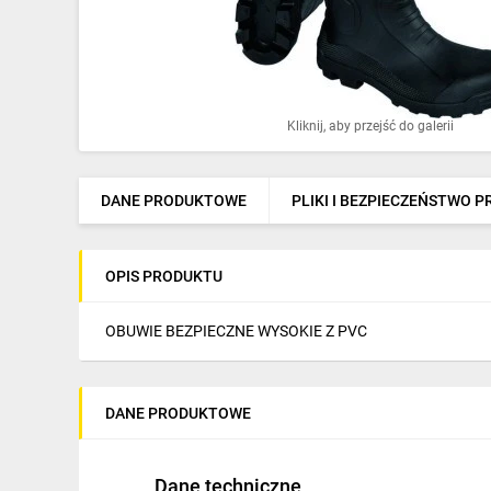
Ochrona odgromowa
Pompy ciepła
Osprzęt łączeniowy
Kliknij, aby przejść do galerii
Ogrzewanie
Elektronarzędzia i mierniki
DANE PRODUKTOWE
PLIKI I BEZPIECZEŃSTWO 
Domofony i dzwonki
OPIS PRODUKTU
Alarmy, monitoring, komunikacja
Napędy elektryczne
OBUWIE BEZPIECZNE WYSOKIE Z PVC
Pneumatyka
DANE PRODUKTOWE
Dom i ogród
Klimatyzacja
Dane techniczne