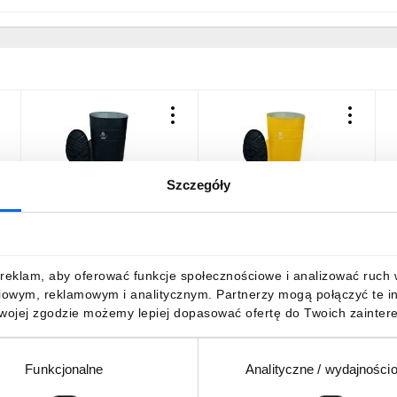
Szczegóły
Obuwie bezpieczne,
Obuwie bezpieczne,
O
wysokie z PVC, kolor
wysokie z PVC, kolor Żółty,
w
Czarny, rozmiar: 47,
rozmiar: 48,
C
COPPES5NO47
COPPES5JA48
76,81 zł
brutto
76,81 zł
brutto
7
reklam, aby oferować funkcje społecznościowe i analizować ruch w 
iowym, reklamowym i analitycznym. Partnerzy mogą połączyć te i
Twojej zgodzie możemy lepiej dopasować ofertę do Twoich zaintere
Funkcjonalne
Analityczne / wydajności
DO KOSZYKA
DO KOSZYKA