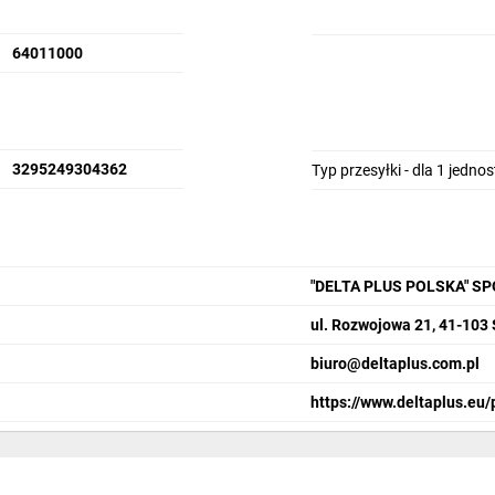
64011000
3295249304362
Typ przesyłki - dla 1 jedno
"DELTA PLUS POLSKA" S
ul. Rozwojowa 21, 41-103
biuro@deltaplus.com.pl
https://www.deltaplus.eu/