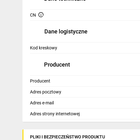
IT, GSM
CN
Odzież ochronna i BHP
Inne
Dane logistyczne
Budowa i Remont
Kod kreskowy
Elektronika
Producent
Smart home
Elektromobilność
Producent
Adres pocztowy
Telewizja naziemna i satelitarna
Adres e-mail
Wentylacja i rekuperacja
Adres strony internetowej
PLIKI I BEZPIECZEŃSTWO PRODUKTU