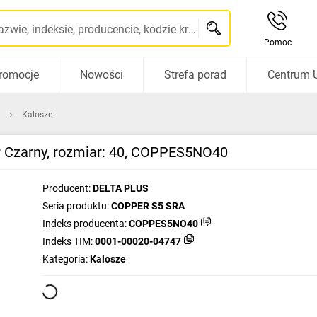
Szukaj po nazwie, indeksie, producencie, kodzie kreskowym...
Pomoc
romocje
Nowości
Strefa porad
Centrum 
Kalosze
r Czarny, rozmiar: 40, COPPES5NO40
Producent:
DELTA PLUS
Seria produktu:
COPPER S5 SRA
Indeks producenta:
COPPES5NO40
Indeks TIM:
0001-00020-04747
Kategoria:
Kalosze