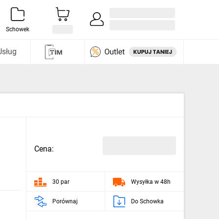
Zaloguj się / Załóż konto
i odkryj
Schowek
Usług
Cena:
30 par
Wysyłka w 48h
Porównaj
Do Schowka