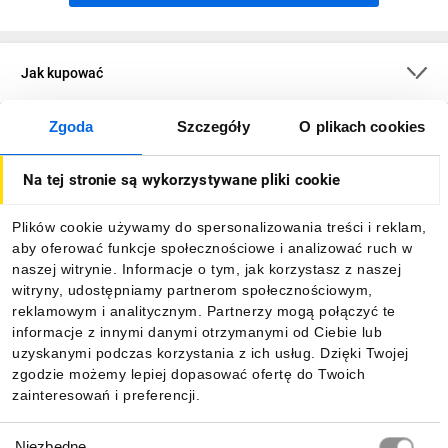
Jak kupować
Zgoda
Szczegóły
O plikach cookies
O firmie
Na tej stronie są wykorzystywane pliki cookie
Dla kupujących
Plików cookie używamy do spersonalizowania treści i reklam,
aby oferować funkcje społecznościowe i analizować ruch w
Informacje
naszej witrynie. Informacje o tym, jak korzystasz z naszej
witryny, udostępniamy partnerom społecznościowym,
reklamowym i analitycznym. Partnerzy mogą połączyć te
Pobierz naszą aplikację mobilną:
informacje z innymi danymi otrzymanymi od Ciebie lub
uzyskanymi podczas korzystania z ich usług. Dzięki Twojej
zgodzie możemy lepiej dopasować ofertę do Twoich
zainteresowań i preferencji.
Wybór
Niezbędne