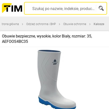
Szukaj po nazwie, indeksie, producencie, kodzie kreskowym...
Strona główna
Odzież ochronna i BHP
Obuwie ochronne
Kalosze
Obuwie bezpieczne, wysokie, kolor Biały, rozmiar: 35,
AEFOOS4BC35